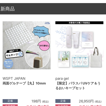
新商品
WSPT JAPAN
para gel
両面ゲルテープ【丸】10mm
【限定】パラスパ UVケア＆う
るおいキープセット
198円
26,950円
定価
定価
(税込)
(税込)