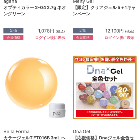
ageha
Melty Gel
オプティカラー 2-04 2.7g ネオ
【限定】クリアジェル 5＋1キャ
ングリーン
ンペーン
1,078円
12,100円
定価
定価
(税込)
(税込)
会員価格
会員価格
ログイン後に表示
ログイン後に表示
Bella Forma
Dna Gel
カラージェルT FT016B 3mL ヘ
【応援価格】Dnaジェル全色セ