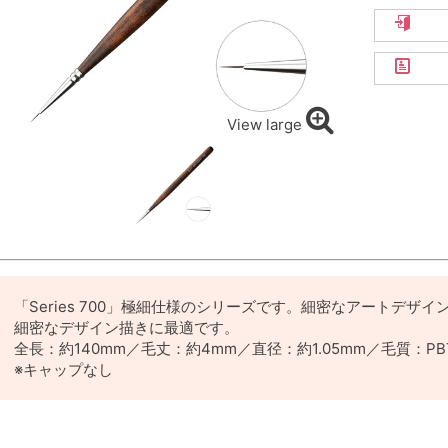
View large
「Series 700」極細仕様のシリーズです。細密なアートデザ
細密なデザイン描きに最適です。
全長：約140mm／毛丈：約4mm／直径：約1.05mm／毛質：P
※キャップなし