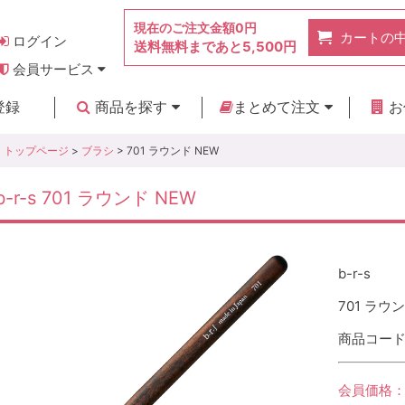
現在のご注文金額
0円
カートの
ログイン
送料無料まであと
5,500円
会員サービス
お得なポイント
実店舗のご紹介
よくあるご質問
ご利用ガイド
お問い合わせ
登録
商品を探す
まとめて注文
お
新着商品
カテゴリ
ブランド
お見積り
トップページ
>
ブラシ
> 701 ラウンド NEW
b-r-s 701 ラウンド NEW
b-r-s
701 ラウ
商品コード :
会員価格