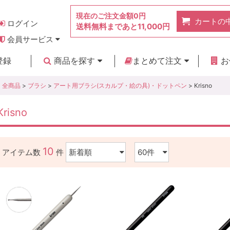
現在のご注文金額
0円
カートの
ログイン
送料無料まであと
11,000円
会員サービス
お得なポイント
実店舗のご紹介
よくあるご質問
ご利用ガイド
お問い合わせ
登録
商品を探す
まとめて注文
お
新着商品
カテゴリ
ブランド
お見積り
全商品
>
ブラシ
>
アート用ブラシ(スカルプ・絵の具)・ドットペン
> Krisno
Krisno
10
アイテム数
件