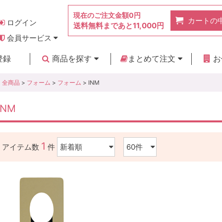
現在のご注文金額
0円
カートの
ログイン
送料無料まであと
11,000円
会員サービス
お得なポイント
実店舗のご紹介
よくあるご質問
ご利用ガイド
お問い合わせ
登録
商品を探す
まとめて注文
お
新着商品
カテゴリ
ブランド
お見積り
全商品
>
フォーム
>
フォーム
> INM
INM
1
アイテム数
件