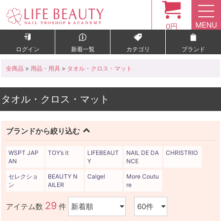
MENU
0円
ログイン
新着一覧
カテゴリ
ブランド
全商品
>
用品・用具
>
タオル・クロス・マット
タオル・クロス・マット
ブランドから絞り込む
WSPT JAP
TOY’s it
LIFEBEAUT
NAIL DE DA
CHRISTRIO
AN
Y
NCE
セレクショ
BEAUTY N
Calgel
More Coutu
ン
AILER
re
29
アイテム数
件