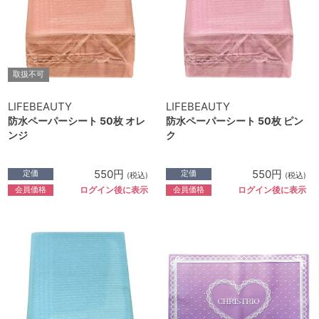
取扱不可
LIFEBEAUTY
LIFEBEAUTY
防水ペーパーシート 50枚 オレ
防水ペーパーシート 50枚 ピン
ンジ
ク
550円
550円
定価
定価
(税込)
(税込)
会員価格
会員価格
ログイン後に表示
ログイン後に表示