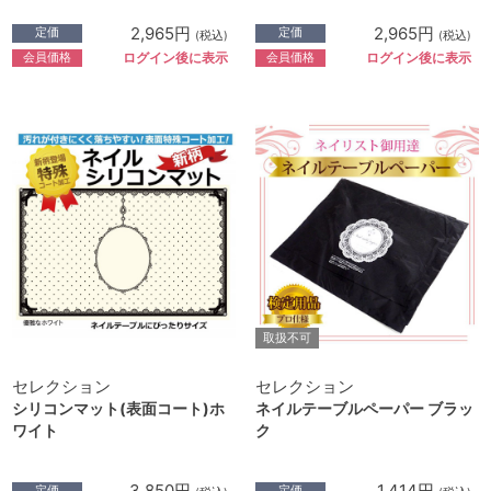
2,965円
2,965円
定価
定価
(税込)
(税込)
会員価格
会員価格
ログイン後に表示
ログイン後に表示
取扱不可
セレクション
セレクション
シリコンマット(表面コート)ホ
ネイルテーブルペーパー ブラッ
ワイト
ク
3,850円
1,414円
定価
定価