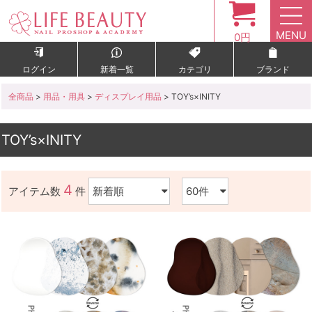
MENU
0円
ログイン
新着一覧
カテゴリ
ブランド
全商品
>
用品・用具
>
ディスプレイ用品
> TOY’s×INITY
TOY’s×INITY
4
アイテム数
件