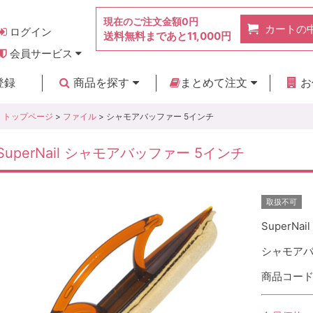
現在のご注文金額
0円
カートの
ログイン
送料無料まであと
11,000円
会員サービス
お得なポイント
実店舗のご紹介
よくあるご質問
ご利用ガイド
お問い合わせ
登録
商品を探す
まとめて注文
お
新着商品
カテゴリ
ブランド
お見積り
トップページ
>
ファイル
> シャモアバッファー 5インチ
SuperNail シャモアバッファー 5インチ
取扱不可
SuperNail
シャモアバ
商品コード :