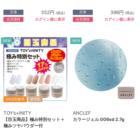
352円
396円
定価
定価
(税込)
(税込)
会員価格
会員価格
ログイン後に表示
ログイン後に表示
NEW
NEW
SALE対象外
発売前
TOY’s×INITY
ANCLEF
【目玉商品】極み特別セット＋
カラージェル 006sd 2.7g
極みツヤパウダー付