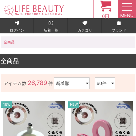
MENU
0円
ログイン
新着一覧
カテゴリ
ブランド
全商品
全商品
26,789
アイテム数
件
NEW
NEW