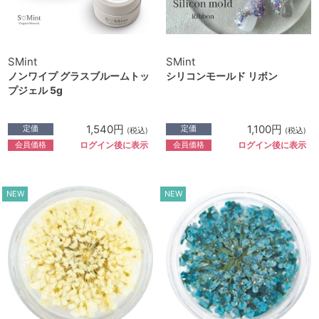
SMint
SMint
ノンワイプ グラスブルームトッ
シリコンモールド リボン
プジェル 5g
1,540円
1,100円
定価
定価
(税込)
(税込)
会員価格
会員価格
ログイン後に表示
ログイン後に表示
NEW
NEW