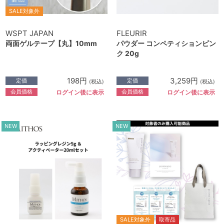
SALE対象外
WSPT JAPAN
FLEURIR
両面ゲルテープ【丸】10mm
パウダー コンペティションピン
ク 20g
198円
3,259円
定価
定価
(税込)
(税込)
会員価格
会員価格
ログイン後に表示
ログイン後に表示
NEW
NEW
SALE対象外
取寄品