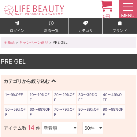
MENU
0円
ログイン
新着一覧
カテゴリ
ブランド
全商品
>
キャンペーン商品
> PRE GEL
PRE GEL
カテゴリから絞り込む
1〜9%OFF
10〜19%OF
20〜29%OF
30〜39%O
40〜49%O
F
F
FF
FF
50〜59%OF
60〜69%OF
70〜79%OF
80〜89%OF
90〜99%OF
F
F
F
F
F
14
アイテム数
件