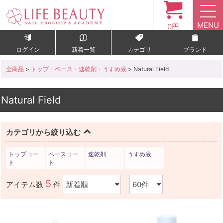
MENU
0円
ログイン
新着一覧
カテゴリ
ブランド
全商品
>
トップ・ベース・速乾剤・うすめ液
> Natural Field
Natural Field
カテゴリから絞り込む
トップコー
ベースコー
速乾剤
うすめ液
ト
ト
5
アイテム数
件