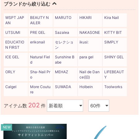
ブランドから絞り込む
WSPT JAP
BEAUTY N
MARUTO
HIKARI
Kira Nail
AN
AILER
UTSUMI
PRE GEL
Sazalea
NAKASONE
KITTY BIT
EDUCATIO
erikonail
セレクショ
ikusi:
SIMPLY
N FIRST
ン
ICE GEL
Natural Fiel
Sunshine B
para gel
SHINY GEL
d
abe
ORLY
Sha-Nail Pr
MEHAZ
Nail de Dan
LIFEBEAUT
o
ce(旧)
Y
Calgel
More Coutu
SUWADA
Holbein
Toolworks
re
202
アイテム数
件
NEW