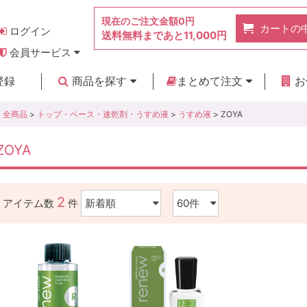
現在のご注文金額
0円
カートの
ログイン
送料無料まであと
11,000円
会員サービス
お得なポイント
実店舗のご紹介
よくあるご質問
ご利用ガイド
お問い合わせ
登録
商品を探す
まとめて注文
お
新着商品
カテゴリ
ブランド
お見積り
全商品
>
トップ・ベース・速乾剤・うすめ液
>
うすめ液
> ZOYA
ZOYA
2
アイテム数
件