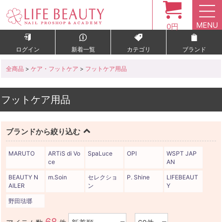
MENU
0円
ログイン
新着一覧
カテゴリ
ブランド
全商品
>
ケア・フットケア
>
フットケア用品
フットケア用品
ブランドから絞り込む
MARUTO
ARTiS di Vo
SpaLuce
OPI
WSPT JAP
ce
AN
BEAUTY N
m.Soin
セレクショ
P. Shine
LIFEBEAUT
AILER
ン
Y
野田琺瑯