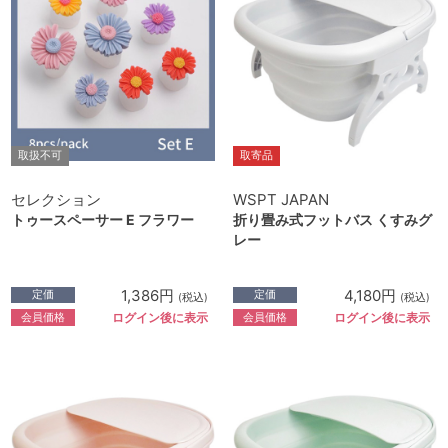
取扱不可
取寄品
セレクション
WSPT JAPAN
トゥースペーサー E フラワー
折り畳み式フットバス くすみグ
レー
1,386円
4,180円
定価
定価
(税込)
(税込)
会員価格
会員価格
ログイン後に表示
ログイン後に表示