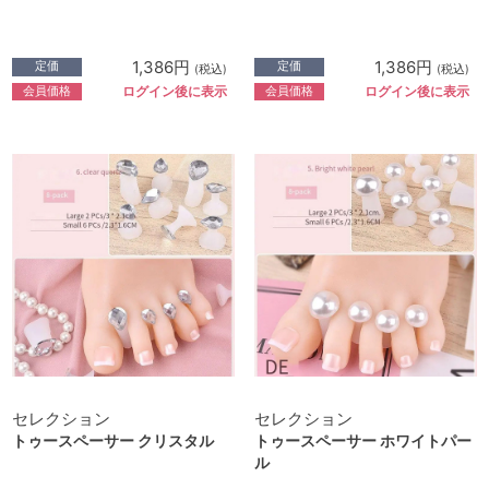
1,386円
1,386円
定価
定価
(税込)
(税込)
会員価格
会員価格
ログイン後に表示
ログイン後に表示
セレクション
セレクション
トゥースペーサー クリスタル
トゥースペーサー ホワイトパー
ル