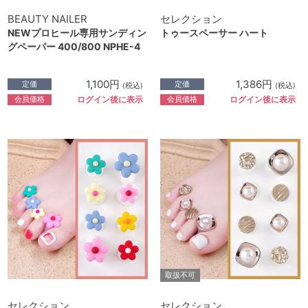
BEAUTY NAILER
セレクション
NEWプロヒール専用サンディン
トゥースペーサー ハート
グペーパー 400/800 NPHE-4
1,100円
1,386円
定価
定価
(税込)
(税込)
会員価格
会員価格
ログイン後に表示
ログイン後に表示
取扱不可
セレクション
セレクション