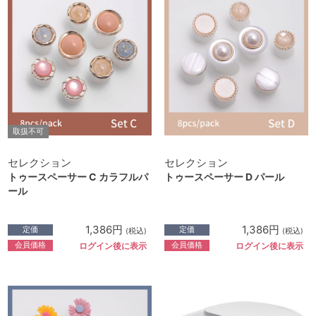
取扱不可
セレクション
セレクション
トゥースペーサー C カラフルパ
トゥースペーサー D パール
ール
1,386円
1,386円
定価
定価
(税込)
(税込)
会員価格
会員価格
ログイン後に表示
ログイン後に表示