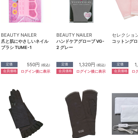
BEAUTY NAILER
BEAUTY NAILER
セレクショ
爪と肌にやさしいネイル
ハンドケアグローブ VG-
コットングロー
ブラシ TUME-1
2 グレー
550円
1,320円
1
定価
定価
定価
(税込)
(税込)
会員価格
会員価格
会員価格
ログイン後に表示
ログイン後に表示
ロ