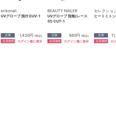
erikonail
BEAUTY NAILER
セレクショ
UVグローブ 指付 EUV-1
UVグローブ 指無(レース
ヒートミトン(
付) CUT-1
1,430円
880円
11
定価
定価
定価
(税込)
(税込)
会員価格
会員価格
会員価格
ログイン後に表示
ログイン後に表示
ロ