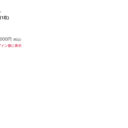
ン
1双)
,000円
(税込)
グイン後に表示