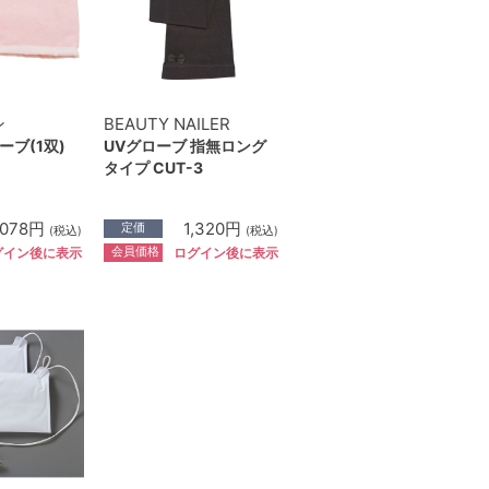
ン
BEAUTY NAILER
ブ(1双)
UVグローブ 指無ロング
タイプ CUT-3
,078円
1,320円
定価
(税込)
(税込)
会員価格
グイン後に表示
ログイン後に表示