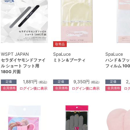
取寄品
WSPT JAPAN
SpaLuce
SpaLuce
セラダイヤモンドファイ
ミトン＆ブーティ
ハンド＆フッ
ル ショート フット用
フィルム 100
180G 片面
1,881円
9,350円
2
定価
定価
定価
(税込)
(税込)
会員価格
会員価格
会員価格
ログイン後に表示
ログイン後に表示
ロ