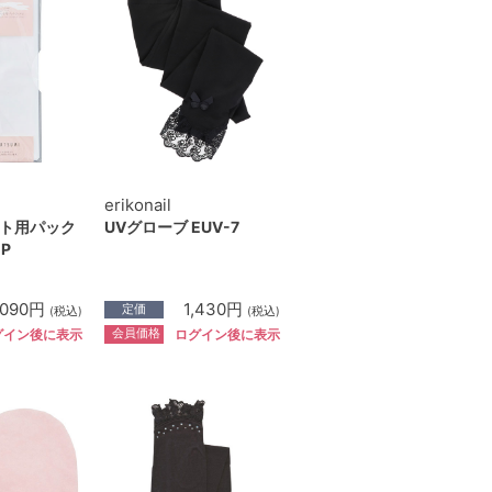
erikonail
ト用パック
UVグローブ EUV-7
P
,090円
1,430円
定価
(税込)
(税込)
会員価格
グイン後に表示
ログイン後に表示