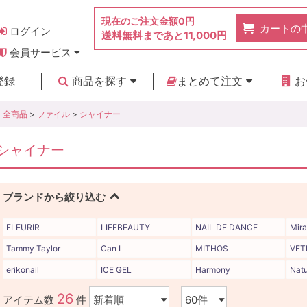
現在のご注文金額
0円
カートの
ログイン
送料無料まであと
11,000円
会員サービス
お得なポイント
実店舗のご紹介
よくあるご質問
ご利用ガイド
お問い合わせ
登録
商品を探す
まとめて注文
お
新着商品
カテゴリ
ブランド
お見積り
全商品
>
ファイル
>
シャイナー
シャイナー
ブランドから絞り込む
FLEURIR
LIFEBEAUTY
NAIL DE DANCE
Mir
Tammy Taylor
Can I
MITHOS
VET
erikonail
ICE GEL
Harmony
Natu
26
アイテム数
件