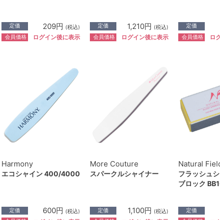
209円
1,210円
定価
定価
定価
(税込)
(税込)
会員価格
会員価格
会員価格
ログイン後に表示
ログイン後に表示
ロ
Harmony
More Couture
Natural Fiel
エコシャイン 400/4000
スパークルシャイナー
フラッシュシ
ブロック BB1
600円
1,100円
定価
定価
定価
(税込)
(税込)