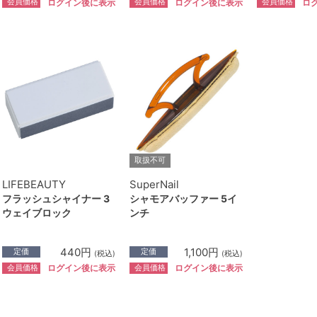
会員価格
会員価格
会員価格
ログイン後に表示
ログイン後に表示
ロ
取扱不可
LIFEBEAUTY
SuperNail
フラッシュシャイナー 3
シャモアバッファー 5イ
ウェイブロック
ンチ
440円
1,100円
定価
定価
(税込)
(税込)
会員価格
会員価格
ログイン後に表示
ログイン後に表示