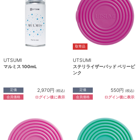
取寄品
UTSUMI
UTSUMI
マルミス 100mL
ステリライザーパッド ベリーピ
ンク
2,970円
550円
定価
定価
(税込)
(税込)
会員価格
会員価格
ログイン後に表示
ログイン後に表示