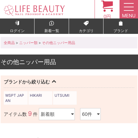
MENU
0円
ログイン
新着一覧
カテゴリ
ブランド
全商品
>
ニッパー類
>
その他ニッパー用品
その他ニッパー用品
ブランドから絞り込む
WSPT JAP
HIKARI
UTSUMI
AN
9
アイテム数
件