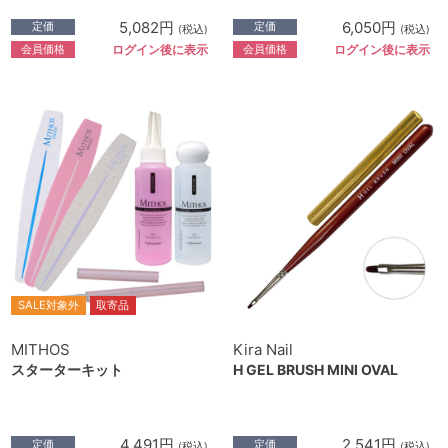
5,082円
6,050円
定価
定価
(税込)
(税込)
会員価格
会員価格
ログイン後に表示
ログイン後に表示
SALE対象外
取寄品
MITHOS
Kira Nail
スターターキット
H GEL BRUSH MINI OVAL
4,491円
2,541円
定価
定価
(税込)
(税込)