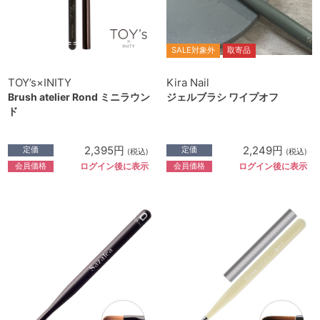
SALE対象外
取寄品
TOY’s×INITY
Kira Nail
Brush atelier Rond ミニラウン
ジェルブラシ ワイプオフ
ド
2,395円
2,249円
定価
定価
(税込)
(税込)
会員価格
会員価格
ログイン後に表示
ログイン後に表示