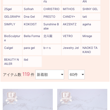
rts
AN
25gel
Sofirah
CHRISTRIO
MITHOS
SHINY GEL
GELGRAPH
Dna Gel
PRESTO
CANDY+
tati
SIMPLY
KOKOIST
Sunshine B
AKZENTZ
ageha
abe
BioSculptur
Bella Forma
北斗園
VETRO
Mirage
e
Calgel
para gel
b-r-s
Jewelry Jel
NAOKO TA
KANO
BEAUTY N
ibd
AILER
119
アイテム数
件