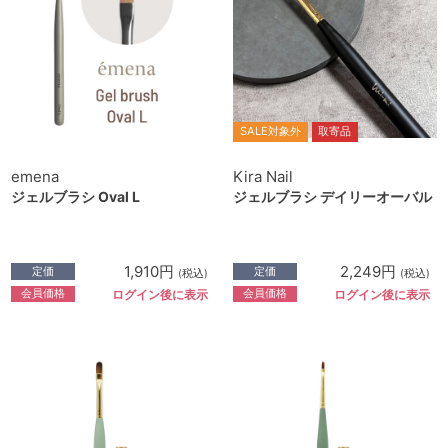
SALE対象外
取寄品
emena
Kira Nail
ジェルブラシ Oval L
ジェルブラシ デイリーオーバル
1,910円
2,249円
定価
定価
(税込)
(税込)
会員価格
会員価格
ログイン後に表示
ログイン後に表示