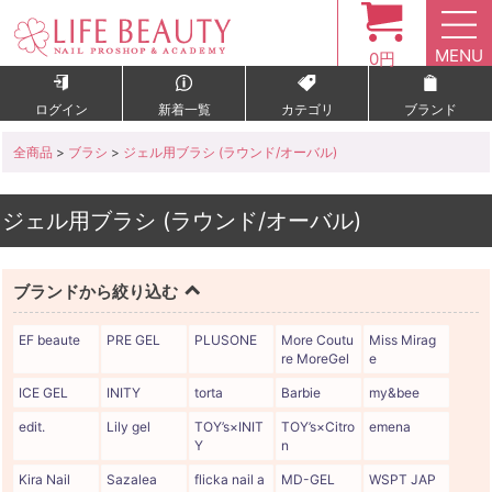
MENU
0円
ログイン
新着一覧
カテゴリ
ブランド
全商品
>
ブラシ
>
ジェル用ブラシ (ラウンド/オーバル)
ジェル用ブラシ (ラウンド/オーバル)
ブランドから絞り込む
EF beaute
PRE GEL
PLUSONE
More Coutu
Miss Mirag
re MoreGel
e
ICE GEL
INITY
torta
Barbie
my&bee
edit.
Lily gel
TOY’s×INIT
TOY’s×Citro
emena
Y
n
Kira Nail
Sazalea
flicka nail a
MD-GEL
WSPT JAP