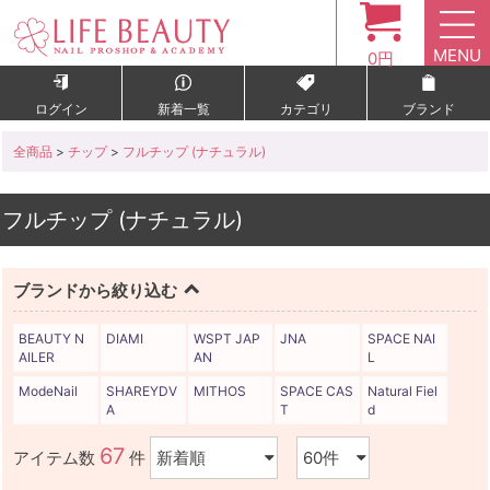
MENU
0円
ログイン
新着一覧
カテゴリ
ブランド
全商品
>
チップ
>
フルチップ (ナチュラル)
フルチップ (ナチュラル)
ブランドから絞り込む
BEAUTY N
DIAMI
WSPT JAP
JNA
SPACE NAI
AILER
AN
L
ModeNail
SHAREYDV
MITHOS
SPACE CAS
Natural Fiel
A
T
d
67
アイテム数
件