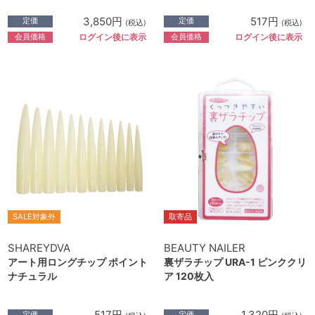
3,850円
517円
定価
定価
(税込)
(税込)
会員価格
会員価格
ログイン後に表示
ログイン後に表示
SALE対象外
取寄品
SHAREYDVA
BEAUTY NAILER
アート用ロングチップ ポイント
裏ザラチップ URA-1 ピンククリ
ナチュラル
ア 120枚入
517円
1,320円
定価
定価