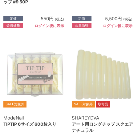
ップ #9 50P
550円
5,500円
定価
定価
(税込)
(税込)
会員価格
会員価格
ログイン後に表示
ログイン後に表示
SALE対象外
SALE対象外
取寄品
ModeNail
SHAREYDVA
TIPTIP 6サイズ 600枚入り
アート用ロングチップ スクエア
ナチュラル