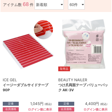
68
アイテム数
件
取寄品
ICE GEL
BEAUTY NAILER
イージーダブルサイドテープ
つけ爪両面テープ バリューパッ
90P
ク AK-3V
1,045円
4,400円
定価
定価
(税込)
(税込)
会員価格
会員価格
ログイン後に表示
ログイン後に表示