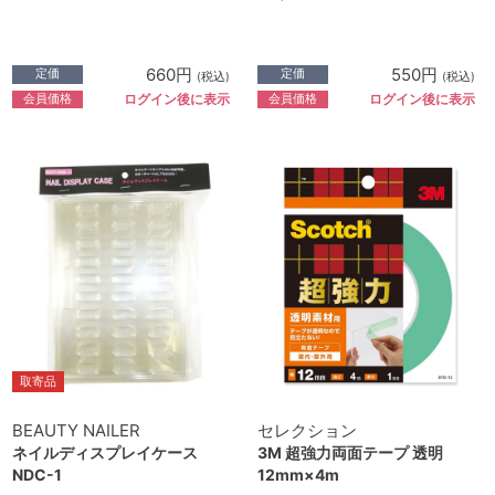
660円
550円
定価
定価
(税込)
(税込)
会員価格
会員価格
ログイン後に表示
ログイン後に表示
取寄品
BEAUTY NAILER
セレクション
ネイルディスプレイケース
3M 超強力両面テープ 透明
NDC-1
12mm×4m