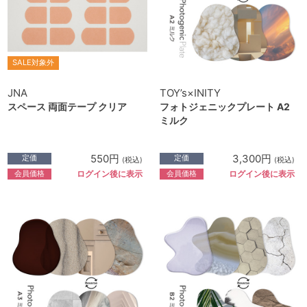
SALE対象外
JNA
TOY’s×INITY
スペース 両面テープ クリア
フォトジェニックプレート A2
ミルク
550円
3,300円
定価
定価
(税込)
(税込)
会員価格
会員価格
ログイン後に表示
ログイン後に表示