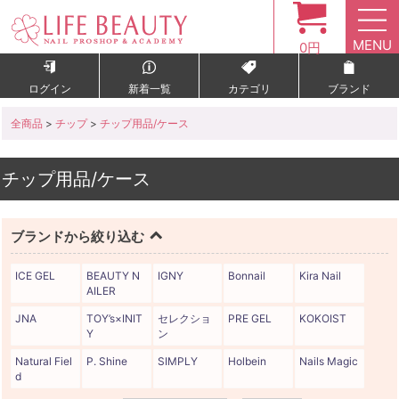
MENU
0円
ログイン
新着一覧
カテゴリ
ブランド
全商品
>
チップ
>
チップ用品/ケース
チップ用品/ケース
ブランドから絞り込む
ICE GEL
BEAUTY N
IGNY
Bonnail
Kira Nail
AILER
JNA
TOY’s×INIT
セレクショ
PRE GEL
KOKOIST
Y
ン
Natural Fiel
P. Shine
SIMPLY
Holbein
Nails Magic
d