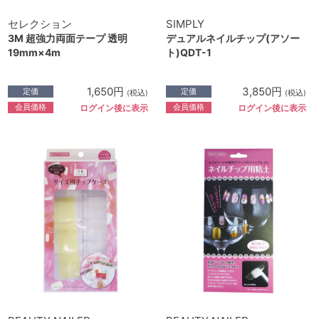
セレクション
SIMPLY
3M 超強力両面テープ 透明
デュアルネイルチップ(アソー
19mm×4m
ト)QDT-1
1,650円
3,850円
定価
定価
(税込)
(税込)
会員価格
会員価格
ログイン後に表示
ログイン後に表示