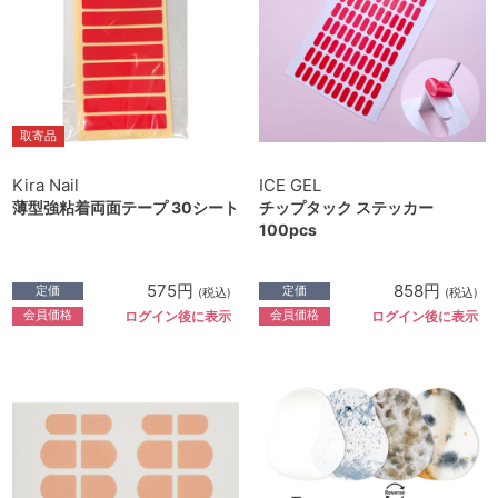
取寄品
Kira Nail
ICE GEL
薄型強粘着両面テープ 30シート
チップタック ステッカー
100pcs
575円
858円
定価
定価
(税込)
(税込)
会員価格
会員価格
ログイン後に表示
ログイン後に表示