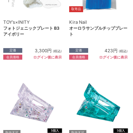
取寄品
TOY’s×INITY
Kira Nail
フォトジェニックプレート B3
オーロラサンプルチッププレー
アイボリー
ト
3,300円
423円
定価
定価
(税込)
(税込)
会員価格
会員価格
ログイン後に表示
ログイン後に表示
取扱不可
取扱不可