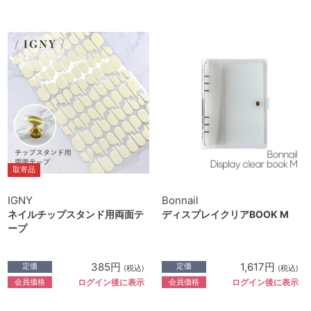
取寄品
IGNY
Bonnail
ネイルチップスタンド用両面テ
ディスプレイクリアBOOK M
ープ
385円
1,617円
定価
定価
(税込)
(税込)
会員価格
会員価格
ログイン後に表示
ログイン後に表示