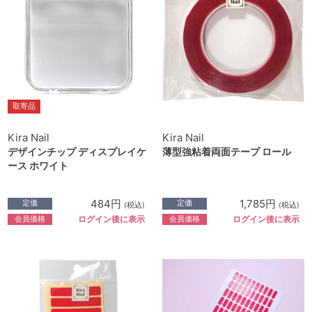
取寄品
Kira Nail
Kira Nail
デザインチップ ディスプレイケ
薄型強粘着両面テープ ロール
ース ホワイト
484円
1,785円
定価
定価
(税込)
(税込)
会員価格
会員価格
ログイン後に表示
ログイン後に表示