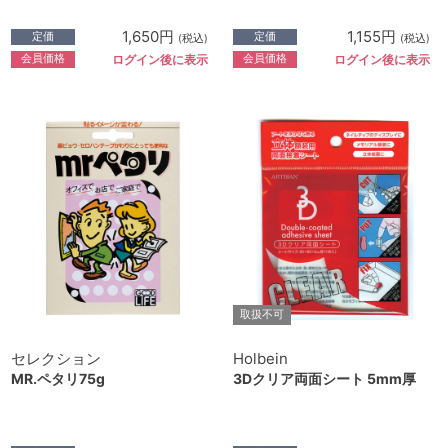
1,650円
1,155円
定価
定価
(税込)
(税込)
会員価格
会員価格
ログイン後に表示
ログイン後に表示
取扱不可
セレクション
Holbein
MR.ペタリ75g
3Dクリア両面シート 5mm厚