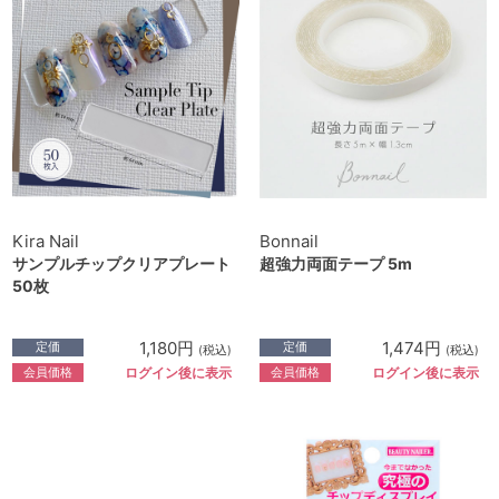
Kira Nail
Bonnail
サンプルチップクリアプレート
超強力両面テープ 5m
50枚
1,180円
1,474円
定価
定価
(税込)
(税込)
会員価格
会員価格
ログイン後に表示
ログイン後に表示