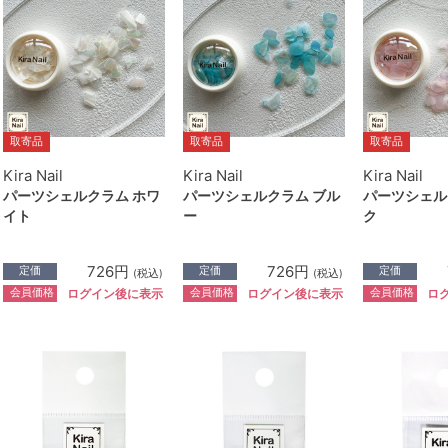
取寄品
取寄品
取寄品
Kira Nail
Kira Nail
Kira Nail
パーツシェルクラム ホワ
パーツシェルクラム ブル
パーツシェル
イト
ー
ク
726円
726円
定価
定価
定価
(税込)
(税込)
会員価格
会員価格
会員価格
ログイン後に表示
ログイン後に表示
ロ