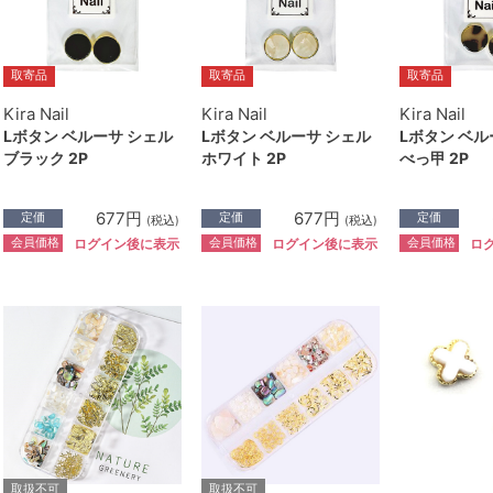
取寄品
取寄品
取寄品
Kira Nail
Kira Nail
Kira Nail
Lボタン ベルーサ シェル
Lボタン ベルーサ シェル
Lボタン ベル
ブラック 2P
ホワイト 2P
べっ甲 2P
677円
677円
定価
定価
定価
(税込)
(税込)
会員価格
会員価格
会員価格
ログイン後に表示
ログイン後に表示
ロ
取扱不可
取扱不可