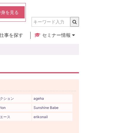
中身を見る
仕事を探す
セミナー情報
実店舗のご紹介
セミナー検索
カレンダー
クション
ageha
rlon
Sunshine Babe
エース
erikonail