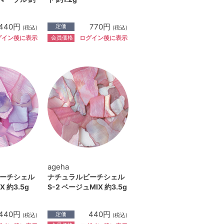
440円
770円
定価
(税込)
(税込)
会員価格
グイン後に表示
ログイン後に表示
ageha
ーチシェル
ナチュラルビーチシェル
X 約3.5g
S-2 ベージュMIX 約3.5g
440円
440円
定価
(税込)
(税込)