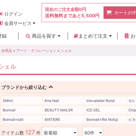
現在のご注文金額
0円
カートの
ログイン
送料無料まであと
5,500円
会員サービス
お得なポイント
実店舗のご紹介
よくあるご質問
ご利用ガイド
お問い合わせ
登録
商品を探す
まとめて注文
お
新着商品
カテゴリ
ブランド
お見積り
全商品
>
アート・デコレーション
>
シェル
シェル
ブランドから絞り込む
SMint
Kira Nail
Irie×atelier Rond
セレ
Bonnail
BEAUTY NAILER
ICE GEL
Cha
Bonnail×tati
MATIERE
Bonnail×Rie Nofuji
ピカ
127
アイテム数
件