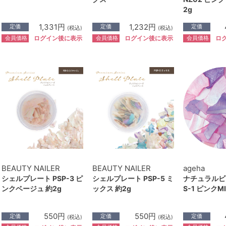
2g
1,331円
1,232円
定価
定価
定価
(税込)
(税込)
会員価格
会員価格
会員価格
ログイン後に表示
ログイン後に表示
ロ
BEAUTY NAILER
BEAUTY NAILER
ageha
シェルプレート PSP-3 ピ
シェルプレート PSP-5 ミ
ナチュラルビ
ンクベージュ 約2g
ックス 約2g
S-1 ピンクMI
550円
550円
定価
定価
定価
(税込)
(税込)