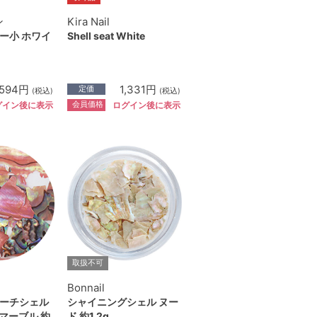
ン
Kira Nail
ー小 ホワイ
Shell seat White
594円
1,331円
定価
(税込)
(税込)
会員価格
グイン後に表示
ログイン後に表示
取扱不可
Bonnail
ーチシェル
シャイニングシェル ヌー
クマーブル 約
ド 約1.2g