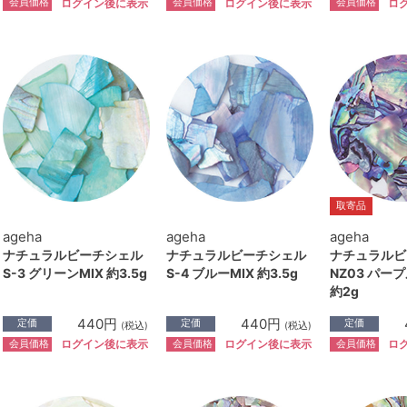
会員価格
会員価格
会員価格
ログイン後に表示
ログイン後に表示
ロ
取寄品
ageha
ageha
ageha
ナチュラルビーチシェル
ナチュラルビーチシェル
ナチュラルビ
S-3 グリーンMIX 約3.5g
S-4 ブルーMIX 約3.5g
NZ03 パー
約2g
440円
440円
定価
定価
定価
(税込)
(税込)
会員価格
会員価格
会員価格
ログイン後に表示
ログイン後に表示
ロ