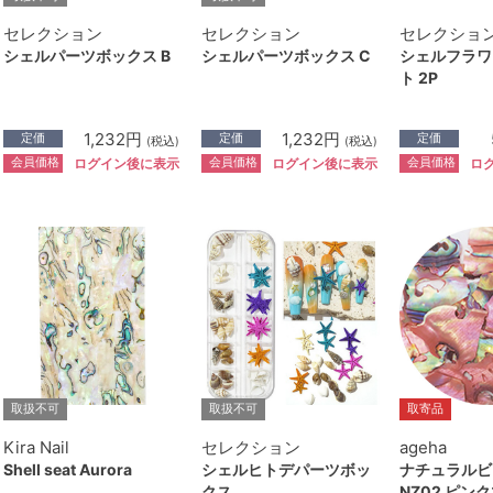
セレクション
セレクション
セレクショ
シェルパーツボックス B
シェルパーツボックス C
シェルフラワ
ト 2P
1,232円
1,232円
定価
定価
定価
(税込)
(税込)
会員価格
会員価格
会員価格
ログイン後に表示
ログイン後に表示
ロ
取扱不可
取扱不可
取寄品
Kira Nail
セレクション
ageha
Shell seat Aurora
シェルヒトデパーツボッ
ナチュラルビ
クス
NZ02 ピン