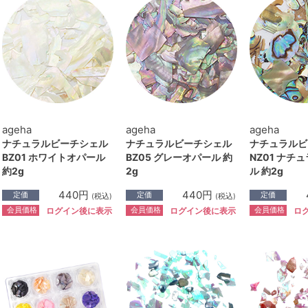
ageha
ageha
ageha
ナチュラルビーチシェル
ナチュラルビーチシェル
ナチュラルビ
BZ01 ホワイトオパール
BZ05 グレーオパール 約
NZ01 ナチ
約2g
2g
ル 約2g
440円
440円
定価
定価
定価
(税込)
(税込)
会員価格
会員価格
会員価格
ログイン後に表示
ログイン後に表示
ロ