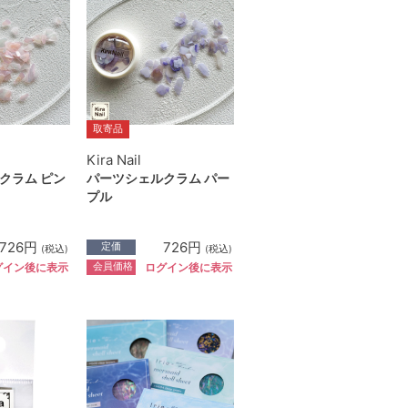
取寄品
Kira Nail
クラム ピン
パーツシェルクラム パー
プル
726円
726円
定価
(税込)
(税込)
会員価格
グイン後に表示
ログイン後に表示