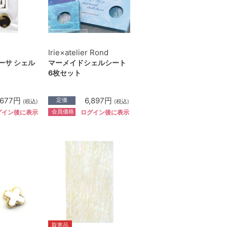
Irie×atelier Rond
ーサ シェル
マーメイドシェルシート
6枚セット
677円
6,897円
定価
(税込)
(税込)
会員価格
グイン後に表示
ログイン後に表示
取寄品