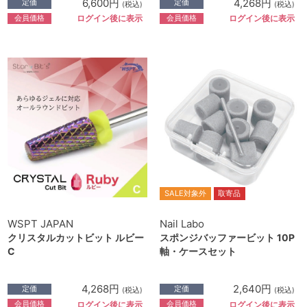
6,600円
4,268円
定価
定価
(税込)
(税込)
会員価格
会員価格
ログイン後に表示
ログイン後に表示
SALE対象外
取寄品
WSPT JAPAN
Nail Labo
クリスタルカットビット ルビー
スポンジバッファービット 10P
C
軸・ケースセット
4,268円
2,640円
定価
定価
(税込)
(税込)
会員価格
会員価格
ログイン後に表示
ログイン後に表示