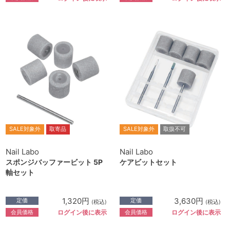
SALE対象外
取寄品
SALE対象外
取扱不可
Nail Labo
Nail Labo
スポンジバッファービット 5P
ケアビットセット
軸セット
1,320円
3,630円
定価
定価
(税込)
(税込)
会員価格
会員価格
ログイン後に表示
ログイン後に表示