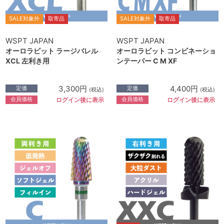
SALE対象外
取寄品
SALE対象外
取寄品
WSPT JAPAN
WSPT JAPAN
オーロラビット ラージバレル
オーロラビット コンビネーショ
XCL 左利き用
ンテーパー C M XF
3,300円
4,400円
定価
定価
(税込)
(税込)
会員価格
会員価格
ログイン後に表示
ログイン後に表示