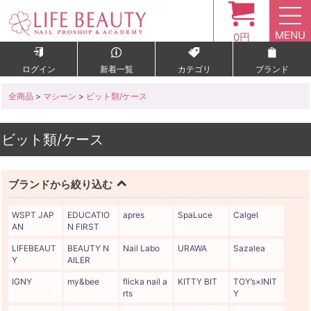
MENU
0円
ログイン
新着一覧
カテゴリ
ブランド
全商品
>
マシーン
>
ビット類/ケース
ビット類/ケース
ブランドから絞り込む
WSPT JAP
EDUCATIO
apres
SpaLuce
Calgel
AN
N FIRST
LIFEBEAUT
BEAUTY N
Nail Labo
URAWA
Sazalea
Y
AILER
IGNY
my&bee
flicka nail a
KITTY BIT
TOY’s×INIT
rts
Y