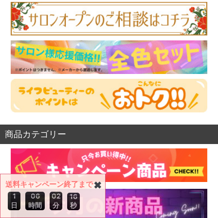
商品カテゴリー
送料キャンペーン終了まで
✖
1
0
6
0
2
1
5
日
時間
分
秒