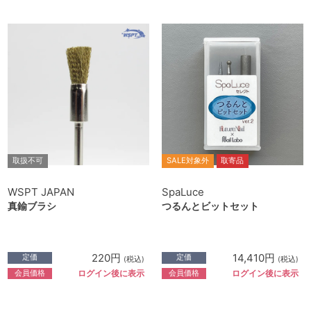
取扱不可
SALE対象外
取寄品
WSPT JAPAN
SpaLuce
真鍮ブラシ
つるんとビットセット
220円
14,410円
定価
定価
(税込)
(税込)
会員価格
会員価格
ログイン後に表示
ログイン後に表示