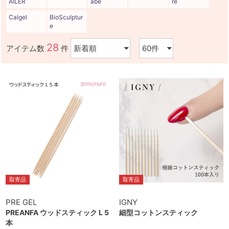
AILER
abe
re
Calgel
BioSculptur
e
28
アイテム数
件
取寄品
取寄品
PRE GEL
IGNY
PREANFA ウッドスティック L 5
細型コットンスティック
本