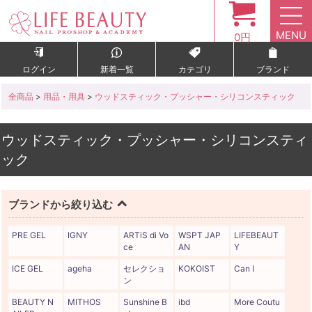
MENU
0円
ログイン
新着一覧
カテゴリ
ブランド
全商品
>
用品・用具
>
ウッドスティック・プッシャー・シリコンスティック
ウッドスティック・プッシャー・シリコンスティ
ック
ブランドから絞り込む
PRE GEL
IGNY
ARTiS di Vo
WSPT JAP
LIFEBEAUT
ce
AN
Y
ICE GEL
ageha
セレクショ
KOKOIST
Can I
ン
BEAUTY N
MITHOS
Sunshine B
ibd
More Coutu