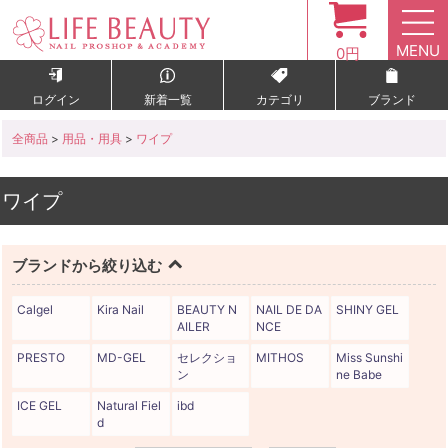
MENU
0円
ログイン
新着一覧
カテゴリ
ブランド
全商品
>
用品・用具
>
ワイプ
ワイプ
ブランドから絞り込む
Calgel
Kira Nail
BEAUTY N
NAIL DE DA
SHINY GEL
AILER
NCE
PRESTO
MD-GEL
セレクショ
MITHOS
Miss Sunshi
ン
ne Babe
ICE GEL
Natural Fiel
ibd
d