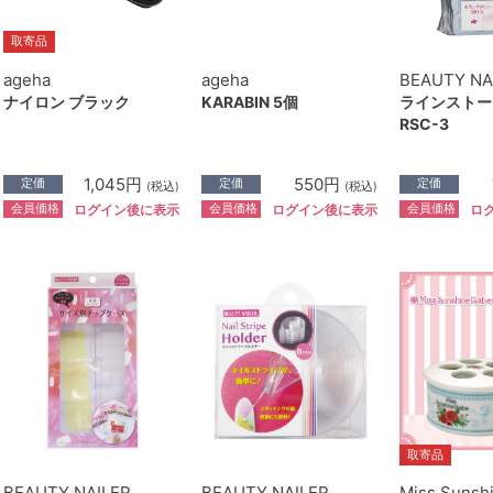
取寄品
ageha
ageha
BEAUTY NA
ナイロン ブラック
KARABIN 5個
ラインストー
RSC-3
1,045円
550円
定価
定価
定価
(税込)
(税込)
会員価格
会員価格
会員価格
ログイン後に表示
ログイン後に表示
ロ
取寄品
BEAUTY NAILER
BEAUTY NAILER
Miss Sunsh