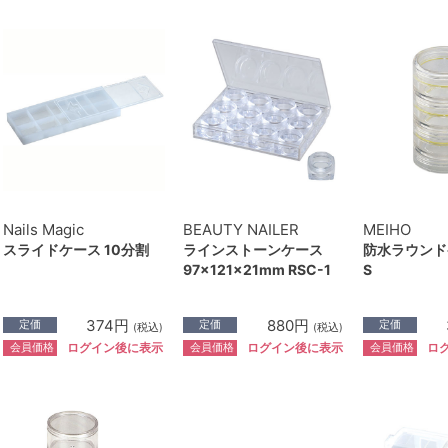
Nails Magic
BEAUTY NAILER
MEIHO
スライドケース 10分割
ラインストーンケース
防水ラウンド
97×121×21mm RSC-1
S
374円
880円
定価
定価
定価
(税込)
(税込)
会員価格
会員価格
会員価格
ログイン後に表示
ログイン後に表示
ロ