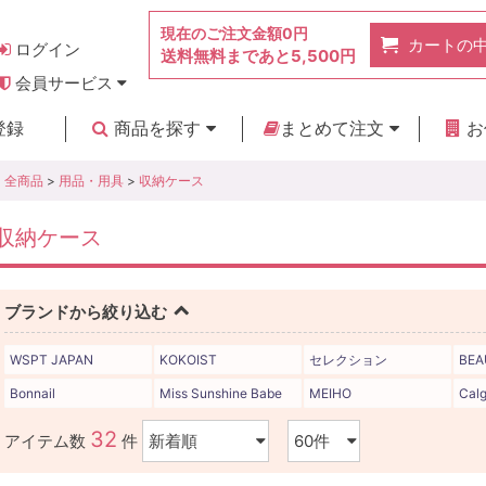
現在のご注文金額
0円
カートの
ログイン
送料無料まであと
5,500円
会員サービス
お得なポイント
実店舗のご紹介
よくあるご質問
ご利用ガイド
お問い合わせ
登録
商品を探す
まとめて注文
お
新着商品
カテゴリ
ブランド
お見積り
全商品
>
用品・用具
>
収納ケース
収納ケース
ブランドから絞り込む
WSPT JAPAN
KOKOIST
セレクション
BEA
Bonnail
Miss Sunshine Babe
MEIHO
Calg
32
アイテム数
件