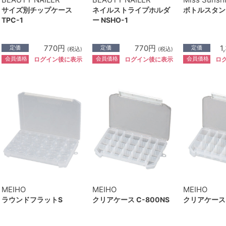
サイズ別チップケース
ネイルストライプホルダ
ボトルスタン
TPC-1
ー NSHO-1
770円
770円
1
定価
定価
定価
(税込)
(税込)
会員価格
会員価格
会員価格
ログイン後に表示
ログイン後に表示
ロ
MEIHO
MEIHO
MEIHO
ラウンドフラットS
クリアケース C-800NS
クリアケース 