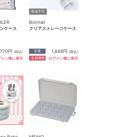
取扱不可
ILER
Bonnail
ンケース
クリアストレージケース
770円
1,848円
定価
(税込)
(税込)
会員価格
グイン後に表示
ログイン後に表示
ine Babe
MEIHO