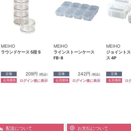
MEIHO
MEIHO
MEIHO
ラウンドケース 5段 S
ラインストーンケース
ジョイントス
FB-8
ス 4P
209円
242円
定価
定価
定価
(税込)
(税込)
会員価格
会員価格
会員価格
ログイン後に表示
ログイン後に表示
ロ
配送について
お支払について