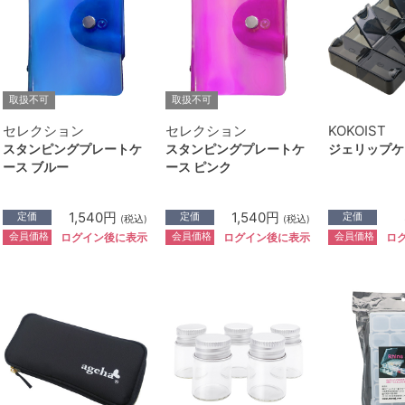
取扱不可
取扱不可
セレクション
セレクション
KOKOIST
スタンピングプレートケ
スタンピングプレートケ
ジェリップケ
ース ブルー
ース ピンク
1,540円
1,540円
定価
定価
定価
(税込)
(税込)
会員価格
会員価格
会員価格
ログイン後に表示
ログイン後に表示
ロ