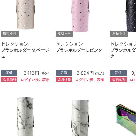
取扱不可
取扱不可
取扱不可
セレクション
セレクション
セレクショ
ブラシホルダー M ベージ
ブラシホルダー L ピンク
ブラシホルダー
ュ
ク
3,113円
3,894円
3
定価
定価
定価
(税込)
(税込)
会員価格
会員価格
会員価格
ログイン後に表示
ログイン後に表示
ロ