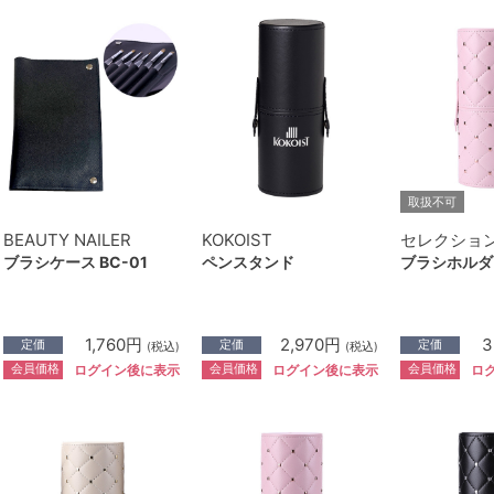
取扱不可
BEAUTY NAILER
KOKOIST
セレクショ
ブラシケース BC-01
ペンスタンド
ブラシホルダ
1,760円
2,970円
3
定価
定価
定価
(税込)
(税込)
会員価格
会員価格
会員価格
ログイン後に表示
ログイン後に表示
ロ