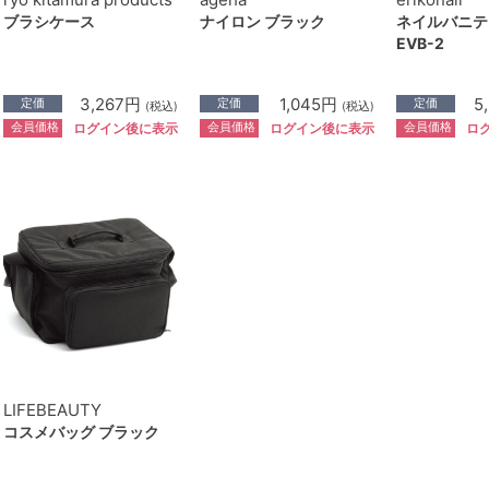
ブラシケース
ナイロン ブラック
ネイルバニテ
EVB-2
3,267円
1,045円
5
定価
定価
定価
(税込)
(税込)
会員価格
会員価格
会員価格
ログイン後に表示
ログイン後に表示
ロ
LIFEBEAUTY
コスメバッグ ブラック