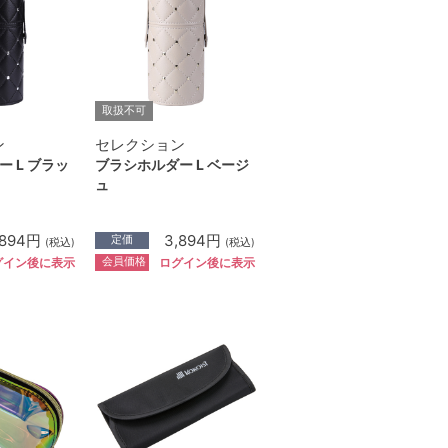
取扱不可
ン
セレクション
 L ブラッ
ブラシホルダー L ベージ
ュ
,894円
3,894円
定価
(税込)
(税込)
会員価格
グイン後に表示
ログイン後に表示