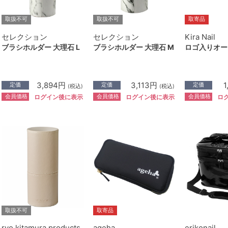
取扱不可
取扱不可
取寄品
セレクション
セレクション
Kira Nail
ブラシホルダー 大理石 L
ブラシホルダー 大理石 M
ロゴ入りオー
3,894円
3,113円
1
定価
定価
定価
(税込)
(税込)
会員価格
会員価格
会員価格
ログイン後に表示
ログイン後に表示
ロ
取扱不可
取寄品
ryo kitamura products
ageha
erikonail