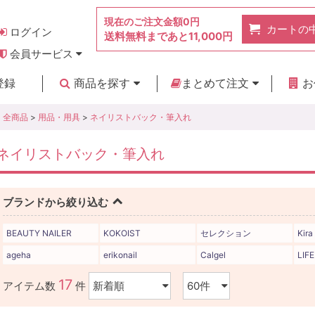
現在のご注文金額
0円
カートの
ログイン
送料無料まであと
11,000円
会員サービス
お得なポイント
実店舗のご紹介
よくあるご質問
ご利用ガイド
お問い合わせ
登録
商品を探す
まとめて注文
お
新着商品
カテゴリ
ブランド
お見積り
全商品
>
用品・用具
>
ネイリストバック・筆入れ
ネイリストバック・筆入れ
ブランドから絞り込む
BEAUTY NAILER
KOKOIST
セレクション
Kira
ageha
erikonail
Calgel
LIF
17
アイテム数
件