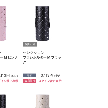
取扱不可
ン
セレクション
ー M ピンク
ブラシホルダー M ブラッ
ク
,113円
3,113円
定価
(税込)
(税込)
会員価格
グイン後に表示
ログイン後に表示