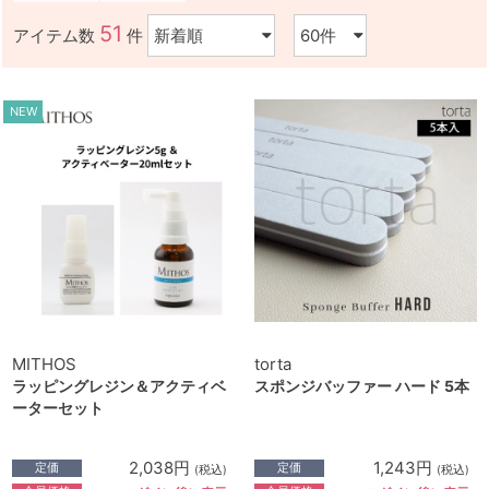
51
アイテム数
件
NEW
MITHOS
torta
ラッピングレジン＆アクティベ
スポンジバッファー ハード 5本
ーターセット
2,038円
1,243円
定価
定価
(税込)
(税込)