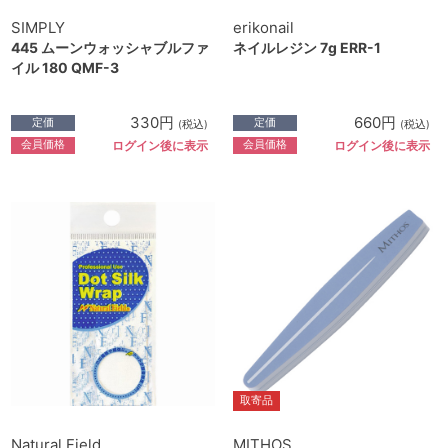
SIMPLY
erikonail
445 ムーンウォッシャブルファ
ネイルレジン 7g ERR-1
イル 180 QMF-3
330円
660円
定価
定価
(税込)
(税込)
会員価格
会員価格
ログイン後に表示
ログイン後に表示
取寄品
Natural Field
MITHOS