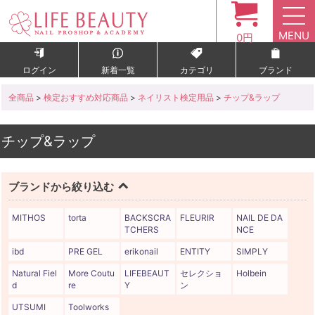
MENU
0円
ログイン
新着一覧
カテゴリ
ブランド
全商品
>
検定おすすめ対応商品
>
ネイリスト検定用品
>
チップ&ラップ
チップ&ラップ
ブランドから絞り込む
MITHOS
torta
BACKSCRA
FLEURIR
NAIL DE DA
TCHERS
NCE
ibd
PRE GEL
erikonail
ENTITY
SIMPLY
Natural Fiel
More Coutu
LIFEBEAUT
セレクショ
Holbein
d
re
Y
ン
UTSUMI
Toolworks