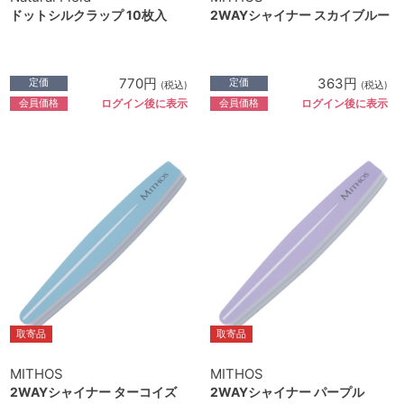
ドットシルクラップ 10枚入
2WAYシャイナー スカイブルー
770円
363円
定価
定価
(税込)
(税込)
会員価格
会員価格
ログイン後に表示
ログイン後に表示
取寄品
取寄品
MITHOS
MITHOS
2WAYシャイナー ターコイズ
2WAYシャイナー パープル