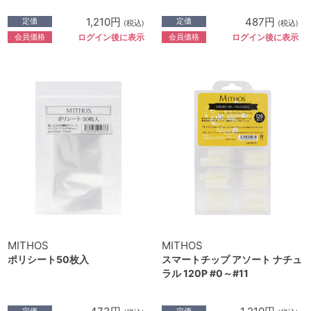
1,210円
487円
定価
定価
(税込)
(税込)
会員価格
会員価格
ログイン後に表示
ログイン後に表示
MITHOS
MITHOS
ポリシート50枚入
スマートチップ アソート ナチュ
ラル 120P #0～#11
定価
定価