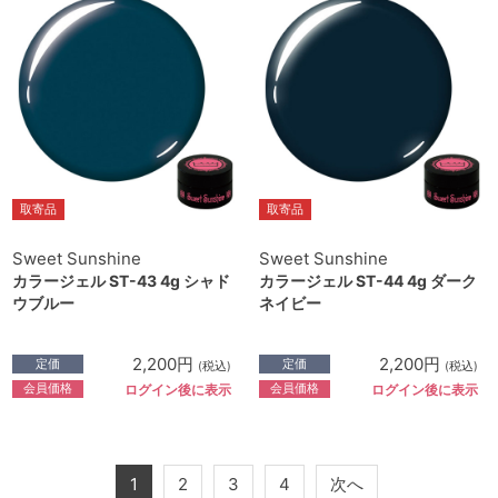
取寄品
取寄品
Sweet Sunshine
Sweet Sunshine
カラージェル ST-43 4g シャド
カラージェル ST-44 4g ダーク
ウブルー
ネイビー
2,200円
2,200円
定価
定価
(税込)
(税込)
会員価格
会員価格
ログイン後に表示
ログイン後に表示
1
2
3
4
次へ