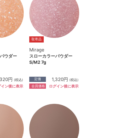
取寄品
Mirage
パウダー
スローカラーパウダー
S/M2 7g
,320円
1,320円
定価
(税込)
(税込)
会員価格
グイン後に表示
ログイン後に表示