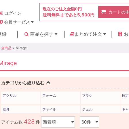
現在のご注文金額
0円
カートの
ログイン
送料無料まであと
5,500円
会員サービス
お得なポイント
実店舗のご紹介
よくあるご質問
ご利用ガイド
お問い合わせ
登録
商品を探す
まとめて注文
お
新着商品
カテゴリ
ブランド
お見積り
全商品
> Mirage
Mirage
カテゴリから絞り込む
アクリル
フォーム
ブラシ
検定
器具
ファイル
ジェル
キャ
428
アイテム数
件