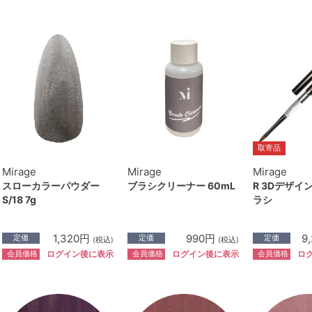
取寄品
Mirage
Mirage
Mirage
スローカラーパウダー
ブラシクリーナー 60mL
R 3Dデザイ
S/18 7g
ラシ
1,320円
990円
9
定価
定価
定価
(税込)
(税込)
会員価格
会員価格
会員価格
ログイン後に表示
ログイン後に表示
ロ