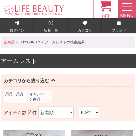
MENU
0円
ログイン
新着一覧
カテゴリ
ブランド
全商品
> TOY’s×INITY > アームレストの検索結果
アームレスト
カテゴリから絞り込む
用品・用具
キャンペー
ン商品
2
アイテム数
件