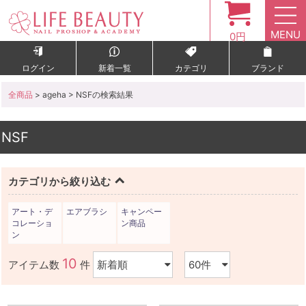
MENU
0円
ログイン
新着一覧
カテゴリ
ブランド
全商品
> ageha > NSFの検索結果
NSF
カテゴリから絞り込む
アート・デ
エアブラシ
キャンペー
コレーショ
ン商品
ン
10
アイテム数
件