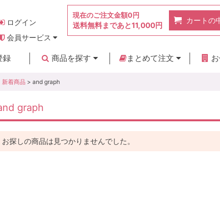
現在のご注文金額
0円
カートの
ログイン
送料無料まであと
11,000円
会員サービス
お得なポイント
実店舗のご紹介
よくあるご質問
ご利用ガイド
お問い合わせ
登録
商品を探す
まとめて注文
お
新着商品
カテゴリ
ブランド
お見積り
新着商品
> and graph
and graph
お探しの商品は見つかりませんでした。