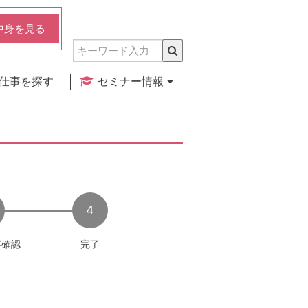
中身を見る
仕事を探す
セミナー情報
実店舗のご紹介
セミナー検索
カレンダー
4
容
確認
完了