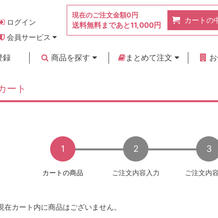
現在のご注文金額
0円
カートの
ログイン
送料無料まであと
11,000円
会員サービス
お得なポイント
実店舗のご紹介
よくあるご質問
ご利用ガイド
お問い合わせ
登録
商品を探す
まとめて注文
お
新着商品
カテゴリ
ブランド
お見積り
カート
1
2
3
カートの商品
ご注文内容
入力
ご注文内
現在カート内に商品はございません。