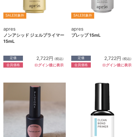
SALE対象外
SALE対象外
apres
apres
ノンアシッド ジェルプライマー
プレップ 15mL
15mL
2,722円
2,722円
定価
定価
(税込)
(税込)
会員価格
会員価格
ログイン後に表示
ログイン後に表示