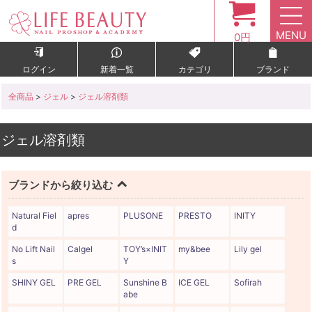
MENU
0円
ログイン
新着一覧
カテゴリ
ブランド
全商品
>
ジェル
>
ジェル溶剤類
ジェル溶剤類
ブランドから絞り込む
Natural Fiel
apres
PLUSONE
PRESTO
INITY
d
No Lift Nail
Calgel
TOY’s×INIT
my&bee
Lily gel
s
Y
SHINY GEL
PRE GEL
Sunshine B
ICE GEL
Sofirah
abe