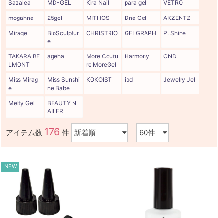
Sazalea
MD-GEL
Kira Nail
para gel
VETRO
mogahna
25gel
MITHOS
Dna Gel
AKZENTZ
Mirage
BioSculptur
CHRISTRIO
GELGRAPH
P. Shine
e
TAKARA BE
ageha
More Coutu
Harmony
CND
LMONT
re MoreGel
Miss Mirag
Miss Sunshi
KOKOIST
ibd
Jewelry Jel
e
ne Babe
Melty Gel
BEAUTY N
AILER
176
アイテム数
件
NEW