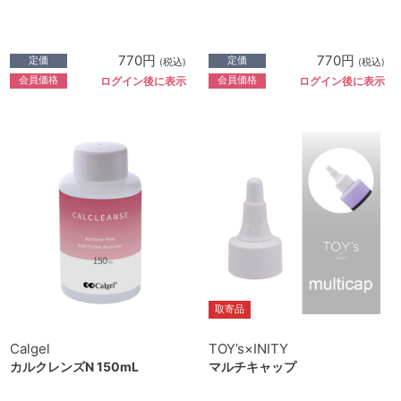
770円
770円
定価
定価
(税込)
(税込)
会員価格
会員価格
ログイン後に表示
ログイン後に表示
取寄品
Calgel
TOY’s×INITY
カルクレンズN 150mL
マルチキャップ