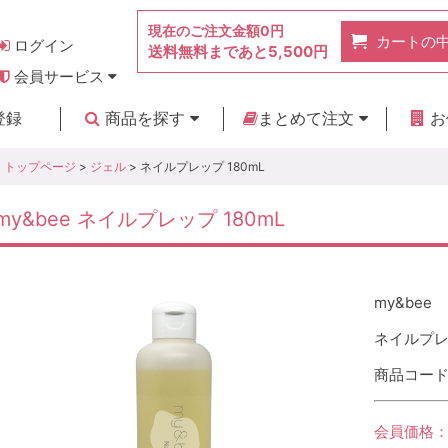
現在のご注文金額
0円
カートの
ログイン
送料無料まであと
5,500円
会員サービス
お得なポイント
実店舗のご紹介
よくあるご質問
ご利用ガイド
お問い合わせ
登録
商品を探す
まとめて注文
お
新着商品
カテゴリ
ブランド
お見積り
トップページ
>
ジェル
> ネイルプレップ 180mL
my&bee ネイルプレップ 180mL
my&bee
ネイルプレッ
商品コード :
会員価格