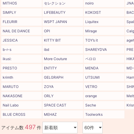
MITHOS
セレクション
noiro
JNA
SIMPLY
LIFEBEAUTY
KOKOIST
BAC
FLEURIR
WSPT JAPAN
Liquitex
Spa
NAIL DE DANCE
OPI
Mirage
Calg
JESSICA
KITTY BIT
TOY’s it
age
b-r-s
ibd
SHAREYDVA
PRE
ikusi:
More Couture
ペロロ
HIK
PRESTO
ENTITY
MENDA
MD-
krimth
GELGRAPH
UTSUMI
Har
MARUTO
ZOYA
VETRO
SHI
NAKASONE
ORLY
orange
Melt
Nail Labo
SPACE CAST
Seche
Kris
BLUE CROSS
MEHAZ
Toolworks
497
アイテム数
件