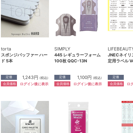
torta
SIMPLY
LIFEBEAUT
スポンジバッファー ハー
445 レギュラーフォーム
JNECネイ
ド 5本
100枚 QQC-13N
定用ラベル Ver
1,243円
1,100円
定価
定価
定価
(税込)
(税込)
会員価格
会員価格
会員価格
ログイン後に表示
ログイン後に表示
ロ