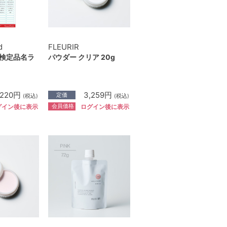
d
FLEURIR
C 検定品名ラ
パウダー クリア 20g
220円
3,259円
定価
(税込)
(税込)
会員価格
グイン後に表示
ログイン後に表示