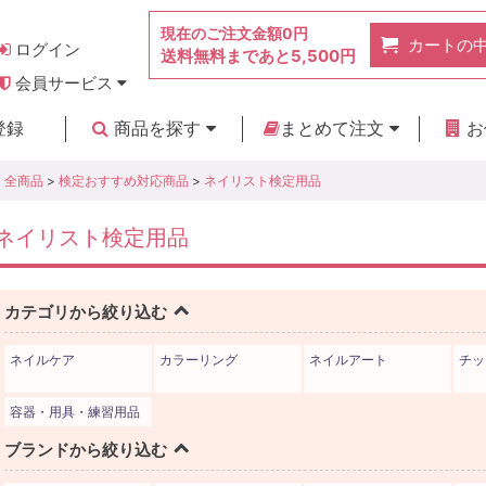
現在のご注文金額
0円
カートの
ログイン
送料無料まであと
5,500円
会員サービス
お得なポイント
実店舗のご紹介
よくあるご質問
ご利用ガイド
お問い合わせ
登録
商品を探す
まとめて注文
お
新着商品
カテゴリ
ブランド
お見積り
全商品
>
検定おすすめ対応商品
>
ネイリスト検定用品
ネイリスト検定用品
カテゴリから絞り込む
ネイルケア
カラーリング
ネイルアート
チッ
容器・用具・練習用品
ブランドから絞り込む