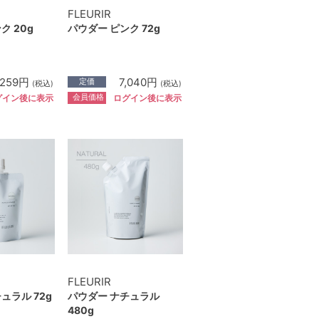
FLEURIR
ク 20g
パウダー ピンク 72g
,259円
7,040円
定価
(税込)
(税込)
会員価格
グイン後に表示
ログイン後に表示
FLEURIR
ュラル 72g
パウダー ナチュラル
480g