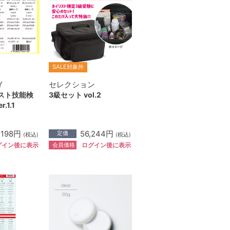
SALE対象外
Y
セレクション
リスト技能検
3級セット vol.2
.1.1
198円
56,244円
定価
(税込)
(税込)
会員価格
グイン後に表示
ログイン後に表示