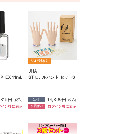
SALE対象外
JNA
-EX 11mL
STモデルハンド セットS
,815円
14,300円
定価
(税込)
(税込)
会員価格
グイン後に表示
ログイン後に表示