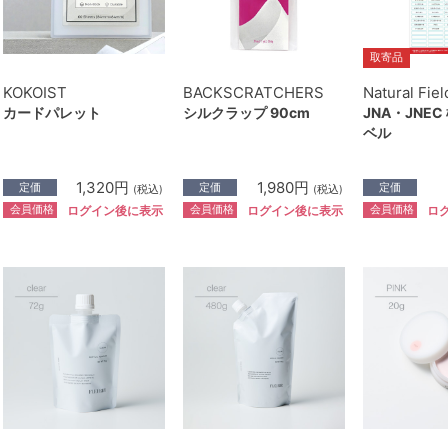
取寄品
KOKOIST
BACKSCRATCHERS
Natural Fiel
カードパレット
シルクラップ 90cm
JNA・JNE
ベル
1,320円
1,980円
定価
定価
定価
(税込)
(税込)
会員価格
会員価格
会員価格
ログイン後に表示
ログイン後に表示
ロ