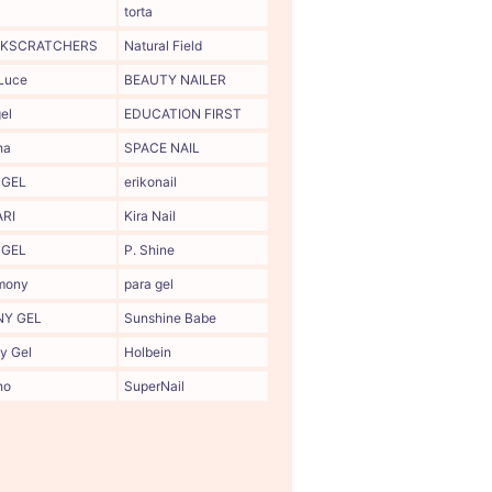
torta
KSCRATCHERS
Natural Field
Luce
BEAUTY NAILER
el
EDUCATION FIRST
ha
SPACE NAIL
 GEL
erikonail
ARI
Kira Nail
GEL
P. Shine
mony
para gel
NY GEL
Sunshine Babe
y Gel
Holbein
no
SuperNail