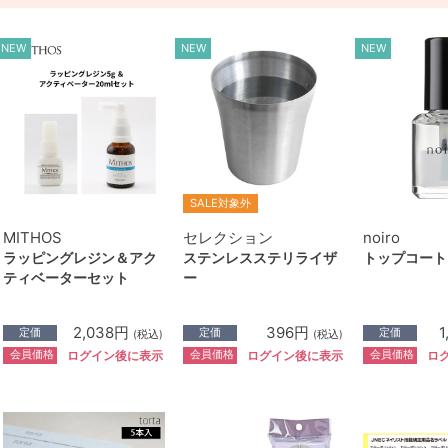
NEW
NEW
NEW
SALE対象外
MITHOS
セレクション
noiro
ラッピングレジン＆アク
ステンレスステリライザ
トップコート P
ティベーターセット
ー
2,038円
396円
1
定価
定価
定価
(税込)
(税込)
会員価格
会員価格
会員価格
ログイン後に表示
ログイン後に表示
ロ