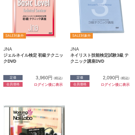
SALE対象外
SALE対象外
JNA
JNA
ジェルネイル検定 初級テクニッ
ネイリスト技能検定試験3級 テ
クDVD
クニック講座DVD
3,960円
2,090円
定価
定価
(税込)
(税込)
会員価格
会員価格
ログイン後に表示
ログイン後に表示