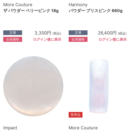
More Couture
Harmony
ザ パウダー ベリーピンク 18g
パウダー ブリスピンク 660g
3,300円
26,400円
定価
定価
(税込)
(税込)
会員価格
会員価格
ログイン後に表示
ログイン後に表示
取寄品
Impact
More Couture