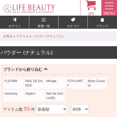
MENU
0円
ログイン
新着一覧
カテゴリ
ブランド
全商品
>
アクリル
>
パウダー (ナチュラル)
パウダー (ナチュラル)
ブランドから絞り込む
FLEURIR
NAIL DE DA
Mirage
TOY’s×INIT
More Coutu
NCE
Y
re
Harmony
Impact
Nail de Dan
ce(旧)
55
アイテム数
件