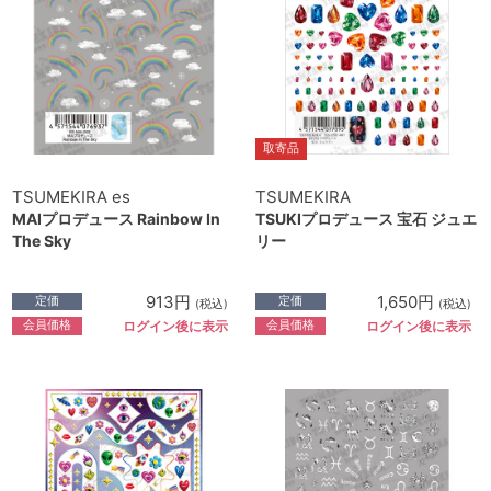
取寄品
TSUMEKIRA es
TSUMEKIRA
MAIプロデュース Rainbow In
TSUKIプロデュース 宝石 ジュエ
The Sky
リー
913円
1,650円
定価
定価
(税込)
(税込)
会員価格
会員価格
ログイン後に表示
ログイン後に表示