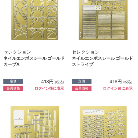
セレクション
セレクション
ネイルエンボスシール ゴールド
ネイルエンボスシール ゴールド
カーブA
ストライプ
418円
418円
定価
定価
(税込)
(税込)
会員価格
会員価格
ログイン後に表示
ログイン後に表示