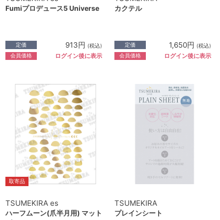
Fumiプロデュース5 Universe
カクテル
913円
1,650円
定価
定価
(税込)
(税込)
会員価格
会員価格
ログイン後に表示
ログイン後に表示
取寄品
TSUMEKIRA es
TSUMEKIRA
ハーフムーン(爪半月用) マット
プレインシート