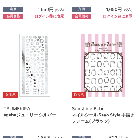
1,650円
1,650円
定価
定価
(税込)
(税込)
会員価格
会員価格
ログイン後に表示
ログイン後に表示
取寄品
取寄品
TSUMEKIRA
Sunshine Babe
agehaジュエリー シルバー
ネイルシール Sayo Style 手描き
フレーム(ブラック)
1,650円
522円
定価
定価