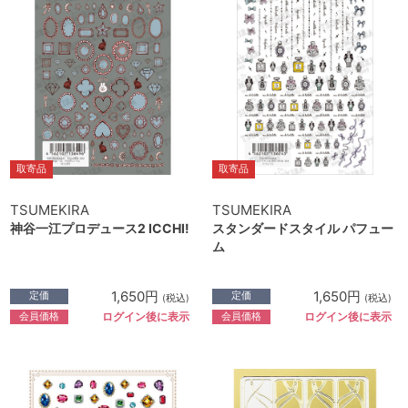
取寄品
取寄品
TSUMEKIRA
TSUMEKIRA
神谷一江プロデュース2 ICCHI!
スタンダードスタイル パフュー
ム
1,650円
1,650円
定価
定価
(税込)
(税込)
会員価格
会員価格
ログイン後に表示
ログイン後に表示