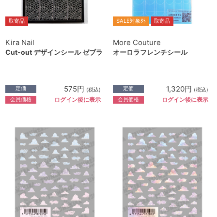
取寄品
SALE対象外
取寄品
Kira Nail
More Couture
Cut-out デザインシール ゼブラ
オーロラフレンチシール
575円
1,320円
定価
定価
(税込)
(税込)
会員価格
会員価格
ログイン後に表示
ログイン後に表示