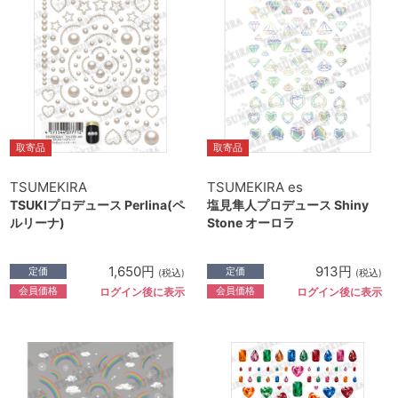
取寄品
取寄品
TSUMEKIRA
TSUMEKIRA es
TSUKIプロデュース Perlina(ペ
塩見隼人プロデュース Shiny
ルリーナ)
Stone オーロラ
1,650円
913円
定価
定価
(税込)
(税込)
会員価格
会員価格
ログイン後に表示
ログイン後に表示