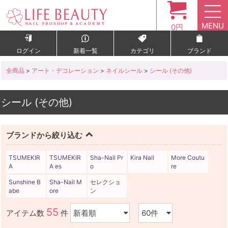
MENU
0円
ログイン
新着一覧
カテゴリ
ブランド
全商品
>
アート・デコレーション
>
ネイルシール
>
シール (その他)
シール (その他)
ブランドから絞り込む
TSUMEKIR
TSUMEKIR
Sha-Nail Pr
Kira Nail
More Coutu
A
A es
o
re
Sunshine B
Sha-Nail M
セレクショ
abe
ore
ン
55
アイテム数
件