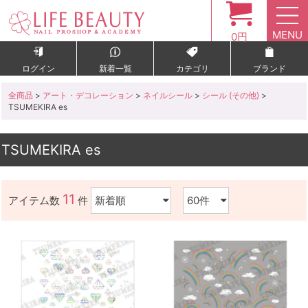
MENU
0円
ログイン
新着一覧
カテゴリ
ブランド
全商品
>
アート・デコレーション
>
ネイルシール
>
シール (その他)
>
TSUMEKIRA es
TSUMEKIRA es
11
アイテム数
件