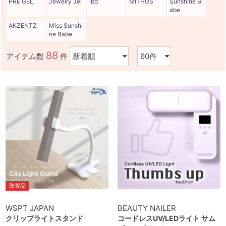
PRE GEL
Jewelry Jel
ibd
MITHOS
Sunshine B
abe
AKZENTZ
Miss Sunshi
ne Babe
88
アイテム数
件
取寄品
WSPT JAPAN
BEAUTY NAILER
クリップライトスタンド
コードレスUV/LEDライト サム