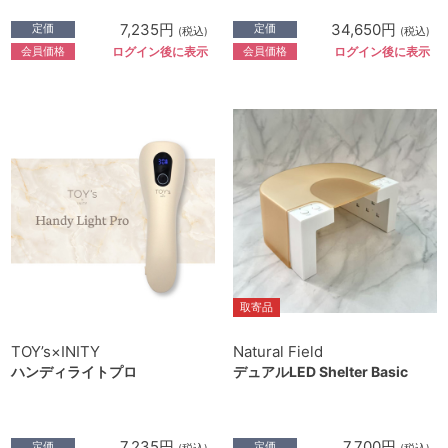
7,235円
34,650円
定価
定価
(税込)
(税込)
会員価格
会員価格
ログイン後に表示
ログイン後に表示
取寄品
TOY’s×INITY
Natural Field
ハンディライトプロ
デュアルLED Shelter Basic
7,235円
7,700円
定価
定価