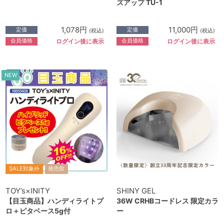
ズアップ TU-1
1,078円
11,000円
定価
定価
(税込)
(税込)
会員価格
会員価格
ログイン後に表示
ログイン後に表示
NEW
SALE対象外
発売前
TOY’s×INITY
SHINY GEL
【目玉商品】ハンディライトプ
36W CRHBコードレス 限定カラ
ロ＋ピタベース5g付
ー