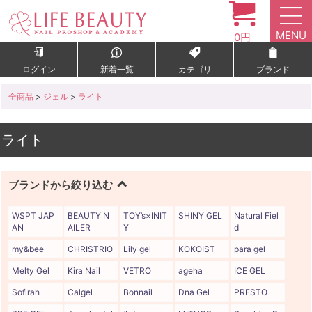
MENU
0円
ログイン
新着一覧
カテゴリ
ブランド
全商品
>
ジェル
>
ライト
ライト
ブランドから絞り込む
WSPT JAP
BEAUTY N
TOY’s×INIT
SHINY GEL
Natural Fiel
AN
AILER
Y
d
my&bee
CHRISTRIO
Lily gel
KOKOIST
para gel
Melty Gel
Kira Nail
VETRO
ageha
ICE GEL
Sofirah
Calgel
Bonnail
Dna Gel
PRESTO