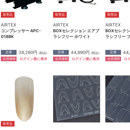
取寄品
取寄品
取寄品
AIRTEX
AIRTEX
AIRTEX
コンプレッサー APC-
BOXセレクション エアブ
BOXセレク
018BK
ラシフリー ホワイト
ラシフリー 
38,280円
44,990円
44
定価
定価
定価
(税込)
(税込)
会員価格
会員価格
会員価格
ログイン後に表示
ログイン後に表示
ロ
取寄品