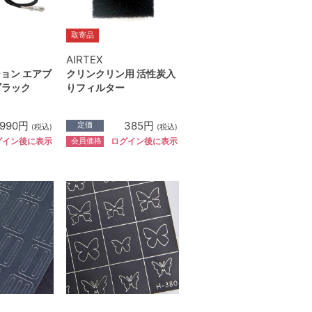
取寄品
AIRTEX
ション エアブ
クリンクリン用 活性炭入
ブラック
りフィルター
,990円
385円
定価
(税込)
(税込)
会員価格
グイン後に表示
ログイン後に表示