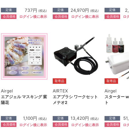
737円
24,970円
2
定価
定価
定価
(税込)
(税込)
会員価格
会員価格
会員価格
ログイン後に表示
ログイン後に表示
ロ
取寄品
取寄品
Airgel
AIRTEX
Airgel
エアジェル マスキング 紫
エアブラシ ワークセット
スターター w
陽花
メテオ2
ト
1,100円
13,420円
51
定価
定価
定価
(税込)
(税込)
会員価格
会員価格
会員価格
ログイン後に表示
ログイン後に表示
ロ