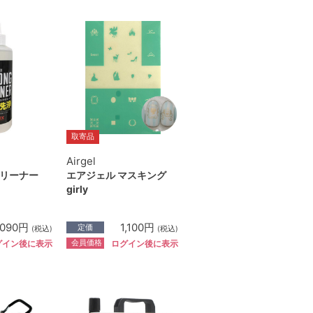
取寄品
Airgel
リーナー
エアジェル マスキング
girly
,090円
1,100円
定価
(税込)
(税込)
会員価格
グイン後に表示
ログイン後に表示