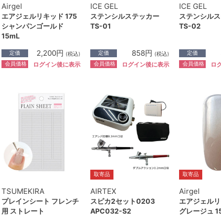
Airgel
ICE GEL
ICE GEL
エアジェルリキッド 175
ステンシルステッカー
ステンシルス
シャンパンゴールド
TS-01
TS-02
15mL
2,200円
858円
定価
定価
定価
(税込)
(税込)
会員価格
会員価格
会員価格
ログイン後に表示
ログイン後に表示
ロ
取寄品
取寄品
TSUMEKIRA
AIRTEX
Airgel
プレインシート フレンチ
スピカ2セット0203
エアジェルリキ
用 ストレート
APC032-S2
グレージュ 1