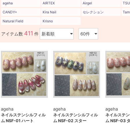
ageha
AIRTEX
Airgel
TSU
CANDY+
Kira Nail
セレクション
Tam
Natural Field
Krisno
411
アイテム数
件
ageha
ageha
ageha
ネイルステンシルフィル
ネイルステンシルフィル
ネイルステン
ム NSF-01 ハート
ム NSF-02 スター
ム NSF-03