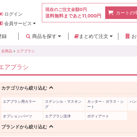
現在のご注文金額
0円
カートの
ログイン
送料無料まであと
11,000円
会員サービス
お得なポイント
実店舗のご紹介
よくあるご質問
ご利用ガイド
お問い合わせ
登録
商品を探す
まとめて注文
お
新着商品
カテゴリ
ブランド
お見積り
全商品
>
エアブラシ
エアブラシ
カテゴリから絞り込む
エアブラシ用カラー
ステンシル・マスキン
カッター・ガラス・シ
ハン
グ
ート
オプションパーツ
エアブラシ洗浄
ボディアート
ブランドから絞り込む