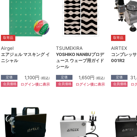
取寄品
取寄品
Airgel
TSUMEKIRA
AIRTEX
エアジェル マスキング イ
YOSHIKO NANBUプロデ
コンプレッサー
ニシャル
ュース ウェーブ用ガイド
001R2
シール
1,100円
1,650円
31
定価
定価
定価
(税込)
(税込)
会員価格
会員価格
会員価格
ログイン後に表示
ログイン後に表示
ロ