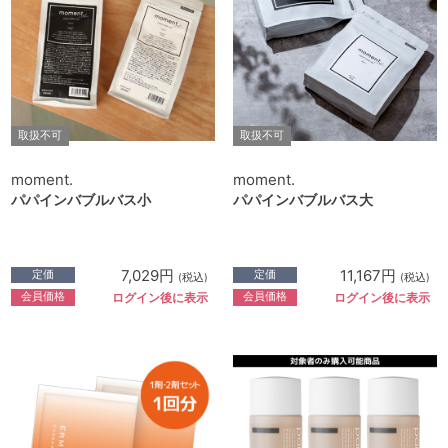
取扱不可
取扱不可
moment.
moment.
パパインバブルバス小
パパインバブルバス大
7,029円
11,167円
定価
定価
(税込)
(税込)
会員価格
会員価格
ログイン後に表示
ログイン後に表示