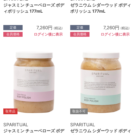
ジャスミン チューベローズ ボデ
ゼラニウム シダーウッド ボディ
ィポリッシュ 177mL
ポリッシュ 177mL
7,260円
7,260円
定価
定価
(税込)
(税込)
会員価格
会員価格
ログイン後に表示
ログイン後に表示
取寄品
取扱不可
SPARITUAL
SPARITUAL
ジャスミン チューベローズ ボデ
ゼラニウム シダーウッド ボディ