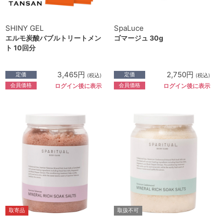
SHINY GEL
SpaLuce
エルモ炭酸バブルトリートメン
ゴマージュ 30g
ト 10回分
3,465円
2,750円
定価
定価
(税込)
(税込)
会員価格
会員価格
ログイン後に表示
ログイン後に表示
取寄品
取扱不可