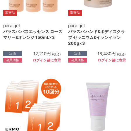
取寄品
取寄品
para gel
para gel
パラスパ バスエッセンス ローズ
パラスパ ハンド&ボディスクラ
マリー&オレンジ 150mL×3
ブ ゼラニウム&イランイラン
200g×3
12,210円
18,480円
定価
定価
(税込)
(税込)
会員価格
会員価格
ログイン後に表示
ログイン後に表示