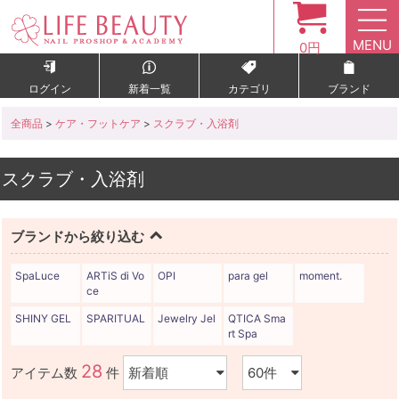
MENU
0円
ログイン
新着一覧
カテゴリ
ブランド
全商品
>
ケア・フットケア
>
スクラブ・入浴剤
スクラブ・入浴剤
ブランドから絞り込む
SpaLuce
ARTiS di Vo
OPI
para gel
moment.
ce
SHINY GEL
SPARITUAL
Jewelry Jel
QTICA Sma
rt Spa
28
アイテム数
件