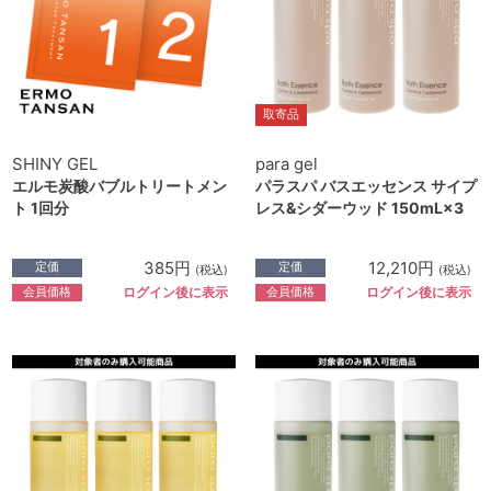
取寄品
SHINY GEL
para gel
エルモ炭酸バブルトリートメン
パラスパ バスエッセンス サイプ
ト 1回分
レス&シダーウッド 150mL×3
385円
12,210円
定価
定価
(税込)
(税込)
会員価格
会員価格
ログイン後に表示
ログイン後に表示