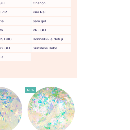
 GEL
Charlon
URIR
Kira Nail
na
para gel
th
PRE GEL
ISTRIO
Bonnail×Rie Nofuji
NY GEL
Sunshine Babe
ia
NEW