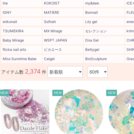
Irie
KOKOIST
my&bee
ICE
IGNY
MATIERE
Bonnail
FLE
erikonail
Sofirah
Lily gel
eme
TSUMEKIRA
MX Mirage
セレクション
krim
Baby Mirage
WSPT JAPAN
Dna Gel
CHR
flicka nail arts
ピカエース
Bettygel
SHI
Miss Sunshine Babe
Calgel
BioSculpture
Grac
2,374
アイテム数
件
NEW
NEW
NEW