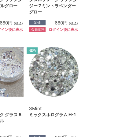
プルグロー
ジー 7.ミントラベンダー
グロー
660円
660円
定価
(税込)
(税込)
会員価格
グイン後に表示
ログイン後に表示
NEW
SMint
 グラス 5.
ミックスホログラム H-1
ル