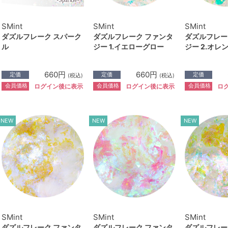
SMint
SMint
SMint
ダズルフレーク スパーク
ダズルフレーク ファンタ
ダズルフレー
ル
ジー 1.イエローグロー
ジー 2.オレ
660円
660円
定価
定価
定価
(税込)
(税込)
会員価格
会員価格
会員価格
ログイン後に表示
ログイン後に表示
ロ
NEW
NEW
NEW
SMint
SMint
SMint
ダズルフレーク ファンタ
ダズルフレーク ファンタ
ダズルフレー