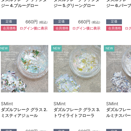
ジー 4.ブルーグロー
ジー 5.グリーングロー
ジー 6.パー
660円
660円
定価
定価
定価
(税込)
(税込)
会員価格
会員価格
会員価格
ログイン後に表示
ログイン後に表示
ロ
NEW
NEW
NEW
SMint
SMint
SMint
ダズルフレーク グラス 2.
ダズルフレーク グラス 3.
ダズルフレーク
ミスティアジュール
トワイライトフローラ
ルミナスパー