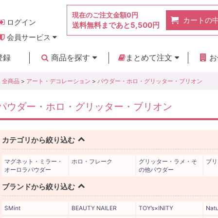
現在のご注文金額
0円
カートの
ログイン
送料無料まであと
5,500円
会員サービス
お得なポイント
実店舗のご紹介
よくあるご質問
ご利用ガイド
お問い合わせ
登録
商品を探す
まとめて注文
お
新着商品
カテゴリ
ブランド
お見積り
全商品
>
アート・デコレーション
>
パウダー・ホロ・グリッター・ブリオン
パウダー・ホロ・グリッター・ブリオン
カテゴリから絞り込む
マグネット・ミラー・
ホロ・フレーク
グリッター・ラメ・そ
ブリ
オーロラパウダー
の他パウダー
ブランドから絞り込む
SMint
BEAUTY NAILER
TOY’s×INITY
Natu