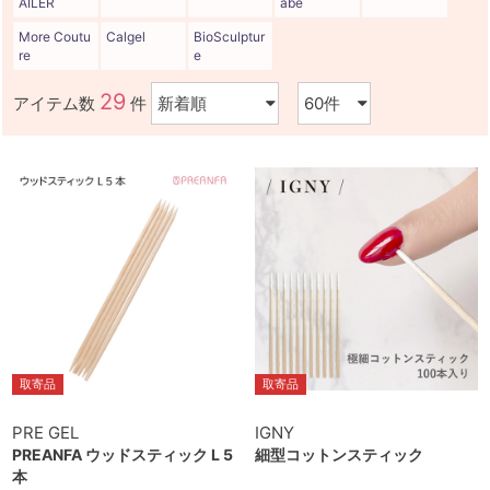
AILER
abe
More Coutu
Calgel
BioSculptur
re
e
29
アイテム数
件
取寄品
取寄品
PRE GEL
IGNY
PREANFA ウッドスティック L 5
細型コットンスティック
本