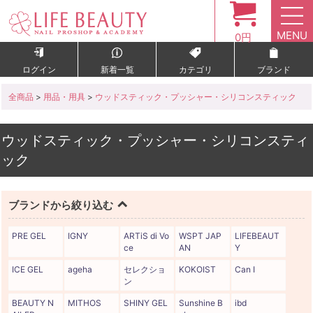
MENU
0円
ログイン
新着一覧
カテゴリ
ブランド
全商品
>
用品・用具
>
ウッドスティック・プッシャー・シリコンスティック
ウッドスティック・プッシャー・シリコンスティ
ック
ブランドから絞り込む
PRE GEL
IGNY
ARTiS di Vo
WSPT JAP
LIFEBEAUT
ce
AN
Y
ICE GEL
ageha
セレクショ
KOKOIST
Can I
ン
BEAUTY N
MITHOS
SHINY GEL
Sunshine B
ibd