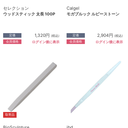
セレクション
Calgel
ウッドスティック 太長 100P
モガブルック ルビーストーン
1,320円
2,904円
定価
定価
(税込)
(税込)
会員価格
会員価格
ログイン後に表示
ログイン後に表示
取寄品
BioSculpture
ibd