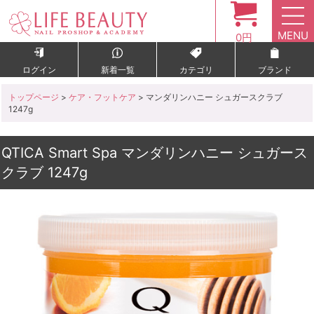
MENU
0円
ログイン
新着一覧
カテゴリ
ブランド
トップページ
>
ケア・フットケア
> マンダリンハニー シュガースクラブ
1247g
QTICA Smart Spa マンダリンハニー シュガース
クラブ 1247g