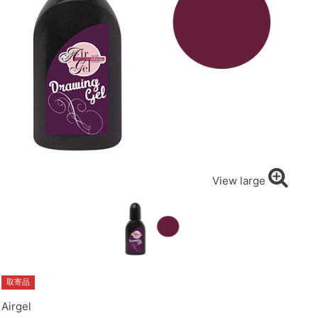
View large
取寄品
Airgel