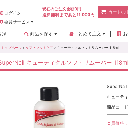
現在のご注文金額
0円
カートの
ログイン
送料無料まであと
11,000円
会員サービス
お得なポイント
実店舗のご紹介
よくあるご質問
ご利用ガイド
お問い合わせ
登録
商品を探す
まとめて注文
お
新着商品
カテゴリ
ブランド
お見積り
トップページ
>
ケア・フットケア
> キューティクルソフトリムーバー 118mL
SuperNail キューティクルソフトリムーバー 118m
SuperNail
キューティ
商品コード :
会員価格