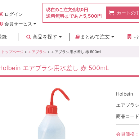
現在のご注文金額
0円
カートの
ログイン
送料無料まであと
5,500円
会員サービス
お得なポイント
実店舗のご紹介
よくあるご質問
ご利用ガイド
お問い合わせ
登録
商品を探す
まとめて注文
お
新着商品
カテゴリ
ブランド
お見積り
トップページ
>
エアブラシ
> エアブラシ用水差し 赤 500mL
Holbein エアブラシ用水差し 赤 500mL
Holbein
エアブラシ用
商品コード :
会員価格