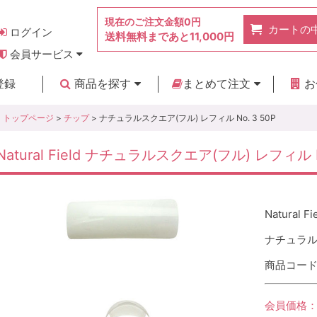
現在のご注文金額
0円
カートの
ログイン
送料無料まであと
11,000円
会員サービス
お得なポイント
実店舗のご紹介
よくあるご質問
ご利用ガイド
お問い合わせ
登録
商品を探す
まとめて注文
お
新着商品
カテゴリ
ブランド
お見積り
トップページ
>
チップ
> ナチュラルスクエア(フル) レフィル No. 3 50P
Natural Field ナチュラルスクエア(フル) レフィル N
Natural Fi
ナチュラルス
商品コード :
会員価格