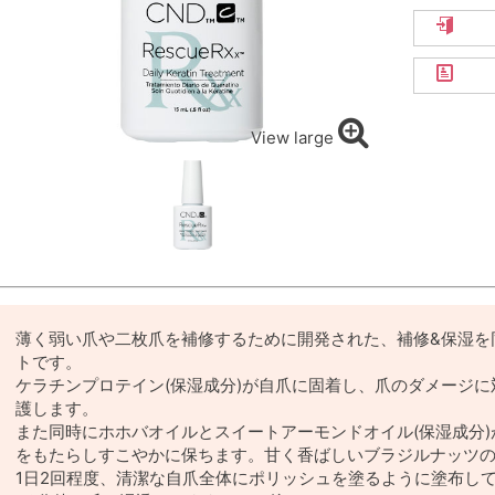
View large
薄く弱い爪や二枚爪を補修するために開発された、補修&保湿を
トです。
ケラチンプロテイン(保湿成分)が自爪に固着し、爪のダメージ
護します。
また同時にホホバオイルとスイートアーモンドオイル(保湿成分
をもたらしすこやかに保ちます。甘く香ばしいブラジルナッツ
1日2回程度、清潔な自爪全体にポリッシュを塗るように塗布し