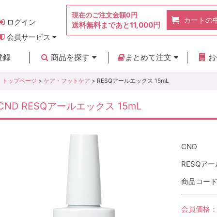
現在のご注文金額
0円
カートの
ログイン
送料無料まであと
11,000円
会員サービス
お得なポイント
実店舗のご紹介
よくあるご質問
ご利用ガイド
お問い合わせ
登録
商品を探す
まとめて注文
お
新着商品
カテゴリ
ブランド
お見積り
トップページ
>
ケア・フットケア
> RESQアールエックス 15mL
CND RESQアールエックス 15mL
CND
RESQアー
商品コード :
会員価格